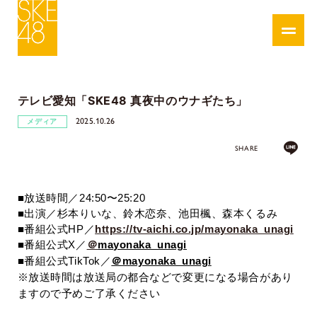
テレビ愛知「SKE48 真夜中のウナギたち」
2025.10.26
メディア
SHARE
■放送時間／24:50〜25:20
■出演／杉本りいな、鈴木恋奈、池田楓、森本くるみ
■番組公式HP／
https://tv-aichi.co.jp/mayonaka_unagi
■番組公式
X／
＠
mayonaka_unagi
■番組公式TikTok／
＠
mayonaka_unagi
※放送時間は放送局の都合などで変更になる場合があり
ますので予めご了承ください