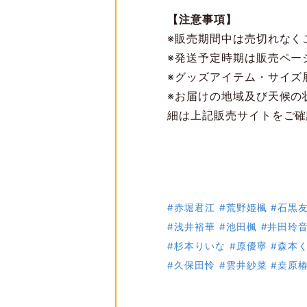
【注意事項】
※販売期間中は売切れなく
※発送予定時期は販売ペー
※グッズアイテム・サイズ
※お届けの地域及び天候の
細は上記販売サイトをご確
#赤堀君江
#荒野姫楓
#石黒
#浅井裕華
#池田楓
#井田玲
#杉本りいな
#原優寧
#森本
#久保田怜
#雲井紗菜
#桒原