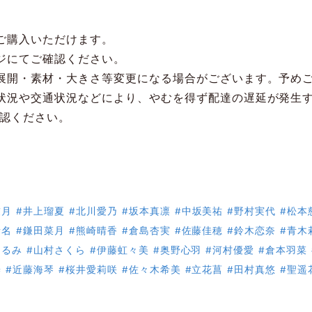
ご購入いただけます。
ジにてご確認ください。
展開・素材・大きさ等変更になる場合がございます。予め
状況や交通状況などにより、やむを得ず配達の遅延が発生
認ください。
友月
#井上瑠夏
#北川愛乃
#坂本真凛
#中坂美祐
#野村実代
#松本
音名
#鎌田菜月
#熊崎晴香
#倉島杏実
#佐藤佳穂
#鈴木恋奈
#青木
くるみ
#山村さくら
#伊藤虹々美
#奥野心羽
#河村優愛
#倉本羽菜
椿
#近藤海琴
#桜井愛莉咲
#佐々木希美
#立花菖
#田村真悠
#聖遥