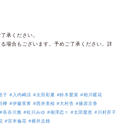
ご了承ください。
する場合もございます。予めご了承ください。詳
慈子
#入内嶋涼
#太田彩夏
#鈴木愛菜
#相川暖花
莉樺
#伊藤実希
#西井美桜
#大村杏
#篠原京香
#長谷川雅
#松川みゆ
#南澤恋々
#太田愛恵
#川村昇子
花
#宮本倫花
#横井志穂