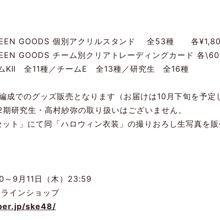
LOWEEN GOODS 個別アクリルスタンド 全53種 各¥1,
LOWEEN GOODS チーム別クリアトレーディングカード 各\6
KⅡ 全11種／チームE 全13種／研究生 全16種
ーム編成でのグッズ販売となります（お届けは10月下旬を予
12期研究生・高村紗弥の取り扱いはございません。
写真セット」にて同「ハロウィン衣装」の撮りおろし生写真を
0～9月11日（木）23:59
ンラインショップ
ber.jp/ske48/