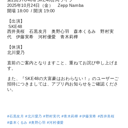
第2回STU48＆SKE48合同ライブ
2025年10月24日（金） Zepp Namba
開場 18:00 / 開演 19:00
【出演】
SKE48
西井美桜 石黒友月 奥野心羽 森本くるみ 野村実
代 伊藤実希 河村優愛 青木莉樺
【休演】
北川愛乃
直前のご案内となりますこと、重ねてお詫び申し上げま
す。
また、『SKE48の大富豪はおわらない！』のユーザーご
招待につきましては、アプリ内お知らせをご確認くださ
い。
#石黒友月
#北川愛乃
#野村実代
#青木莉樺
#伊藤実希
#西井美桜
#森本くるみ
#奥野心羽
#河村優愛