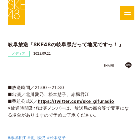
岐阜放送「SKE48の岐阜県だって地元ですっ！」
2025.09.22
メディア
SHARE
■放送時間／21:00～21:30
■出演／北川愛乃、松本慈子、赤堀君江
■番組公式X／
https://twitter.com/ske_gifuradio
※放送時間及び出演メンバーは、放送局の都合等で変更にな
る場合がありますので予めご了承ください。
#赤堀君江
#北川愛乃
#松本慈子