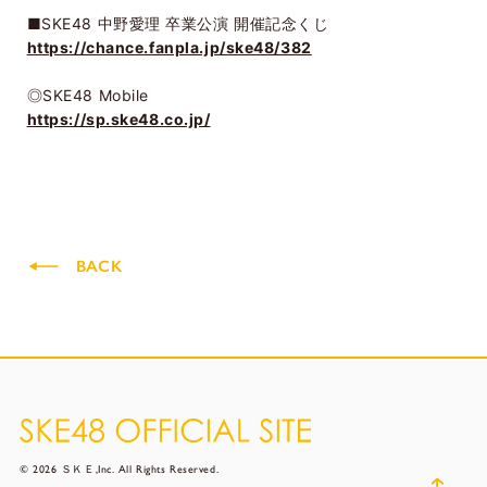
■SKE48 中野愛理 卒業公演 開催記念くじ
https://chance.fanpla.jp/ske48/382
◎SKE48 Mobile
https://sp.ske48.co.jp/
BACK
© 2026 ＳＫＥ,Inc. All Rights Reserved.