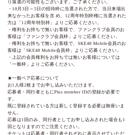
り落選の可能性もございます。ご了承ください。
・
10
月
3
日～
5
日の招待枠に当選された方で、当日来場出
来なかったお客様を含 め、
12
周年特別枠権に当選された
方は「
12
周年特別枠」よりご応募ください。
・権利をお持ちで無いお客様で、ファンクラブ会員のお
客様は「ファンクラブ会員枠」よりご応募ください。
・権利をお持ちで無いお客様で、
SKE48 Mobile
会員のお
客様は「
SKE48 Mobile
会員枠」よりご応募ください。
・上記の会員権利をお持ちでは無いお客様については
「一般枠」よりご応募ください。
★一般ペア応募について
お
1
人様
2
枚までお申し込みいただけます。
応募者・同行者ともに
Plus member ID
の登録が必要で
す。
既に登録されている方は新しく登録する必要は御座いま
せん。
応募は
1
回のみ、同行者としてお申し込みされた場合も
1
回となりますのでご注意ください。
チケットは応募者・同行者それぞれに表示させていただ