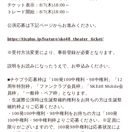
チケット表示：
8/7(
木
)18:00
～
トレード開始：
8/7(
木
)18:00
～
公演応募は下記ページからお進みください。
https://tixplus.jp/feature/ske48_theater_ticket/
※受付方法変更により、事前登録が必要となります。
説明をお読みになったうえで、お申込みください。
■チケプラ応募枠は「
100
発
100
中権利・
98
中権利」「
12
周年特別枠」「ファンクラブ会員枠」「
SKE48 Mobile
会
員枠」「一般枠・ペア枠」となります。
・生誕際公演時は生誕祭確約権利をお持ちの方は生誕祭
確約枠よりご応募ください。
・
100
発
100
中権利・
98
中権利をお持ちの方は「
100
発
100
中権利・
98
中権利枠よりご応募ください。※定員に
限りがございますので、
100
発
98
中権利は応募状況によ