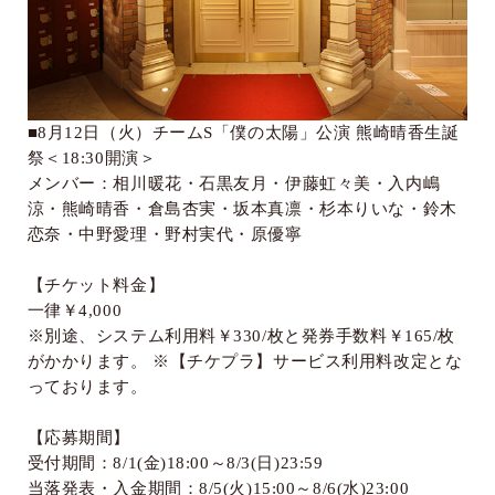
■
8
月
12
日（火）チーム
S
「僕の太陽」公演 熊崎晴香生誕
祭＜
18:30
開演＞
メンバー：相川暖花・石黒友月・伊藤虹々美・入内嶋
涼・熊崎晴香・倉島杏実・坂本真凛・杉本りいな・鈴木
恋奈・中野愛理・野村実代・原優寧
【チケット料金】
一律￥
4,000
※別途、システム利用料￥
330/
枚と発券手数料￥
165/
枚
がかかります。 ※【チケプラ】サービス利用料改定とな
っております。
【応募期間】
受付期間：
8/1(
金
)18:00
～
8/3(
日
)23:59
当落発表・入金期間：
8/5(
火
)15:00
～
8/6(
水
)23:00