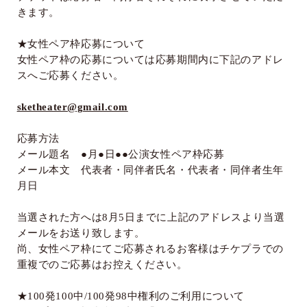
きます。
★女性ペア枠応募について
女性ペア枠の応募については応募期間内に下記のアドレ
スへご応募ください。
sketheater@gmail.com
応募方法
メール題名 ●月●日●●公演女性ペア枠応募
メール本文 代表者・同伴者氏名・代表者・同伴者生年
月日
当選された方へは
8
月
5
日までに上記のアドレスより当選
メールをお送り致します。
尚、女性ペア枠にてご応募されるお客様はチケプラでの
重複でのご応募はお控えください。
★
100
発
100
中
/100
発
98
中権利のご利用について