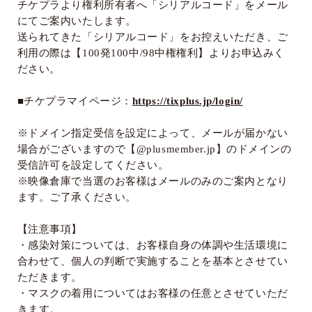
チケプラより権利所有者へ「シリアルコード」をメール
にてご案内いたします。
送られてきた「シリアルコード」をお控えいただき、ご
利用の際は【
100
発
100
中
/98
中権権利】よりお申込みく
ださい。
■チケプラマイページ：
https://tixplus.jp/login/
※ドメイン指定受信を設定によって、メールが届かない
場合がございますので【
@plusmember.jp
】のドメインの
受信許可を設定してください。
※映像倉庫で当選のお客様はメールのみのご案内となり
ます。ご了承ください。
【注意事項】
・感染対策については、お客様自身の体調や生活環境に
合わせて、個人の判断で実施することを基本とさせてい
ただきます。
・マスクの着用についてはお客様の任意とさせていただ
きます。