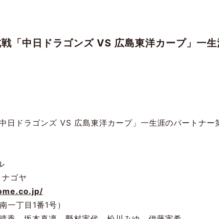
公式戦「中日ドラゴンズ VS 広島東洋カープ」
「中日ドラゴンズ VS 広島東洋カープ」一生涯のパートナー
ル
 ナゴヤ
ome.co.jp/
南一丁目1番1号）
晴香、坂本真凛、野村実代、松川みゆ、伊藤実希