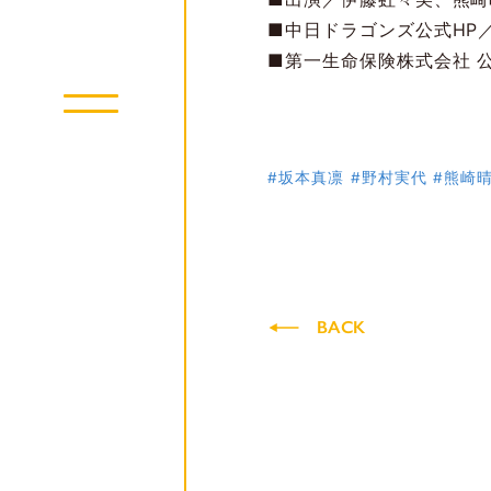
■中日ドラゴンズ公式HP
■第一生命保険株式会社 公
#坂本真凛
#野村実代
#熊崎
BACK