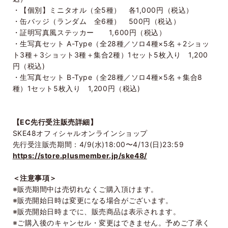
・【個別】ミニタオル（全5種） 各1,000円（税込）
・缶バッジ（ランダム 全6種） 500円（税込）
・証明写真風ステッカー 1,600円（税込）
・生写真セット A-Type（全28種／ソロ4種×5名＋2ショッ
ト3種＋3ショット3種＋集合2種）1セット5枚入り 1,200
円（税込)
・生写真セット B-Type（全28種／ソロ4種×5名＋集合8
種）1セット5枚入り 1,200円（税込)
【EC先行受注販売詳細】
SKE48オフィシャルオンラインショップ
先行受注販売期間：4/9(水)18:00〜4/13(日)23:59
https://store.plusmember.jp/ske48/
＜注意事項＞
※販売期間中は売切れなくご購入頂けます。
※販売開始日時は変更になる場合がございます。
※販売開始日時までに、販売商品は表示されます。
※ご購入後のキャンセル・変更はできません。予めご了承く