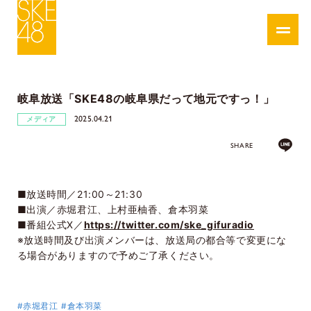
岐阜放送「SKE48の岐阜県だって地元ですっ！」
2025.04.21
メディア
SHARE
■放送時間／21:00～21:30
■出演／赤堀君江、上村亜柚香、倉本羽菜
■番組公式X／
https://twitter.com/ske_gifuradio
※放送時間及び出演メンバーは、放送局の都合等で変更にな
る場合がありますので予めご了承ください。
#赤堀君江
#倉本羽菜