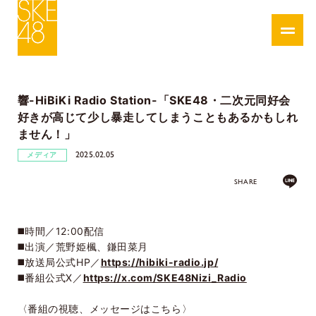
響-HiBiKi Radio Station-「SKE48・⼆次元同好会
好きが⾼じて少し暴⾛してしまうこともあるかもしれ
ません！」
2025.02.05
メディア
SHARE
◼️時間／12:00配信
◼️出演／荒野姫楓、鎌田菜月
◼️放送局公式HP／
https://hibiki-radio.jp/
◼️番組公式X／
https://x.com/SKE48Nizi_Radio
〈番組の視聴、メッセージはこちら〉