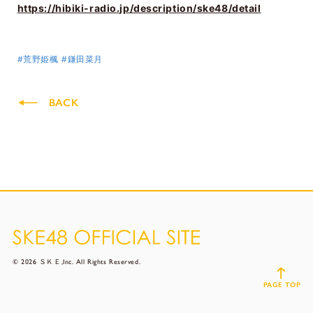
https://hibiki-radio.jp/description/ske48/detail
#荒野姫楓
#鎌田菜月
BACK
© 2026 ＳＫＥ,Inc. All Rights Reserved.
PAGE TOP