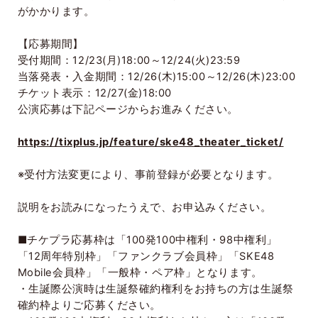
がかかります。
【応募期間】
受付期間：
12/23(
月
)18:00
～
12/24(
火
)23:59
当落発表・入金期間：
12/26(
木
)15:00
～
12/26(
木
)23:00
チケット表示：
12/27(
金
)18:00
公演応募は下記ページからお進みください。
https://tixplus.jp/feature/ske48_theater_ticket/
※受付方法変更により、事前登録が必要となります。
説明をお読みになったうえで、お申込みください。
■チケプラ応募枠は「
100
発
100
中権利・
98
中権利」
「
12
周年特別枠」「ファンクラブ会員枠」「
SKE48
Mobile
会員枠」「一般枠・ペア枠」となります。
・生誕際公演時は生誕祭確約権利をお持ちの方は生誕祭
確約枠よりご応募ください。