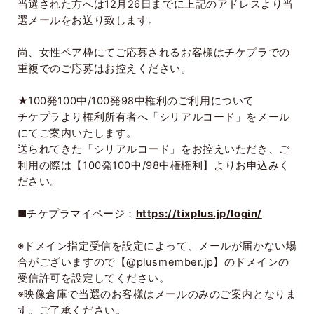
当選された方へは
12
月
26
日までに上記のアドレスより当
選メールをお送り致します。
尚、女性ペア枠にてご応募されるお客様はチケプラでの
重複でのご応募はお控えください。
★
100
発
100
中
/100
発
98
中権利のご利用について
チケプラより権利所有者へ「シリアルコード」をメール
にてご案内いたします。
送られてきた「シリアルコード」をお控えいただき、ご
利用の際は【
100
発
100
中
/98
中権権利】よりお申込みく
ださい。
■チケプラマイページ：
https://tixplus.jp/login/
※ドメイン指定受信を設定によって、メールが届かない場
合がございますので【
@plusmember.jp
】のドメインの
受信許可を設定してください。
※映像倉庫で当選のお客様はメールのみのご案内となりま
す。ご了承ください。