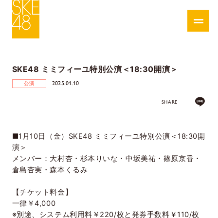
SKE48 ミミフィーユ特別公演＜18:30開演＞
2025.01.10
公演
SHARE
■
1
月
10
日（金）
SKE48
ミミフィーユ特別公演＜
18:30
開
演＞
メンバー：大村杏・杉本りいな・中坂美祐・篠原京香・
倉島杏実・森本くるみ
【チケット料金】
一律￥
4,000
※別途、システム利用料￥
220/
枚と発券手数料￥
110/
枚