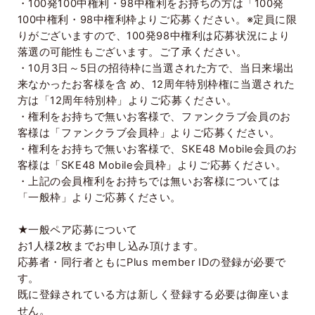
・
100
発
100
中権利・
98
中権利をお持ちの方は「
100
発
100
中権利・
98
中権利枠よりご応募ください。※定員に限
りがございますので、
100
発
98
中権利は応募状況により
落選の可能性もございます。ご了承ください。
・
10
月
3
日～
5
日の招待枠に当選された方で、当日来場出
来なかったお客様を含 め、
12
周年特別枠権に当選された
方は「
12
周年特別枠」よりご応募ください。
・権利をお持ちで無いお客様で、ファンクラブ会員のお
客様は「ファンクラブ会員枠」よりご応募ください。
・権利をお持ちで無いお客様で、
SKE48 Mobile
会員のお
客様は「
SKE48 Mobile
会員枠」よりご応募ください。
・上記の会員権利をお持ちでは無いお客様については
「一般枠」よりご応募ください。
★一般ペア応募について
お
1
人様
2
枚までお申し込み頂けます。
応募者・同行者ともに
Plus member ID
の登録が必要で
す。
既に登録されている方は新しく登録する必要は御座いま
せん。