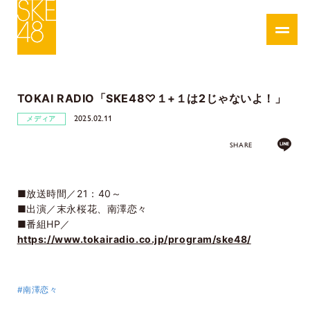
TOKAI RADIO「SKE48♡１+１は2じゃないよ！」
2025.02.11
メディア
SHARE
■放送時間／21：40～
■出演／末永桜花、南澤恋々
■番組HP／
https://www.tokairadio.co.jp/program/ske48/
#南澤恋々