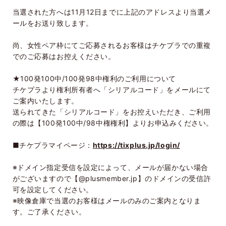
当選された方へは
11
月
12
日までに上記のアドレスより当選メ
ールをお送り致します。
尚、女性ペア枠にてご応募されるお客様はチケプラでの重複
でのご応募はお控えください。
★
100
発
100
中
/100
発
98
中権利のご利用について
チケプラより権利所有者へ「シリアルコード」をメールにて
ご案内いたします。
送られてきた「シリアルコード」をお控えいただき、ご利用
の際は【
100
発
100
中
/98
中権権利】よりお申込みください。
■チケプラマイページ：
https://tixplus.jp/login/
※ドメイン指定受信を設定によって、メールが届かない場合
がございますので【
@plusmember.jp
】のドメインの受信許
可を設定してください。
※映像倉庫で当選のお客様はメールのみのご案内となりま
す。ご了承ください。