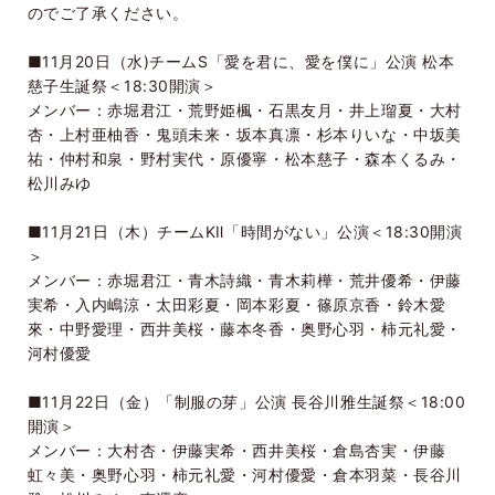
のでご了承ください。
■
11
月
20
日（水
)
チーム
S
「愛を君に、愛を僕に」公演 松本
慈子生誕祭＜
18:30
開演＞
メンバー：赤堀君江・荒野姫楓・石黒友月・井上瑠夏・大村
杏・上村亜柚香・鬼頭未来・坂本真凛・杉本りいな・中坂美
祐・仲村和泉・野村実代・原優寧・松本慈子・森本くるみ・
松川みゆ
■
11
月
21
日（木）チーム
KⅡ
「時間がない」公演＜
18:30
開演
＞
メンバー：赤堀君江・青木詩織・青木莉樺・荒井優希・伊藤
実希・入内嶋涼・太田彩夏・岡本彩夏・篠原京香・鈴木愛
來・中野愛理・西井美桜・藤本冬香・奥野心羽・柿元礼愛・
河村優愛
■
11
月
22
日（金）「制服の芽」公演 長谷川雅生誕祭＜
18:00
開演＞
メンバー：大村杏・伊藤実希・西井美桜・倉島杏実・伊藤
虹々美・奥野心羽・柿元礼愛・河村優愛・倉本羽菜・長谷川