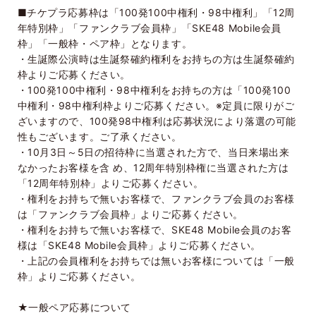
■チケプラ応募枠は「
100
発
100
中権利・
98
中権利」「
12
周
年特別枠」「ファンクラブ会員枠」「
SKE48 Mobile
会員
枠」「一般枠・ペア枠」となります。
・生誕際公演時は生誕祭確約権利をお持ちの方は生誕祭確約
枠よりご応募ください。
・
100
発
100
中権利・
98
中権利をお持ちの方は「
100
発
100
中権利・
98
中権利枠よりご応募ください。
※
定員に限りがご
ざいますので、
100
発
98
中権利は応募状況により落選の可能
性もございます。ご了承ください。
・
10
月
3
日～
5
日の招待枠に当選された方で、当日来場出来
なかったお客様を含 め、
12
周年特別枠権に当選された方は
「
12
周年特別枠」よりご応募ください。
・権利をお持ちで無いお客様で、ファンクラブ会員のお客様
は「ファンクラブ会員枠」よりご応募ください。
・権利をお持ちで無いお客様で、
SKE48 Mobile
会員のお客
様は「
SKE48 Mobile
会員枠」よりご応募ください。
・上記の会員権利をお持ちでは無いお客様については「一般
枠」よりご応募ください。
★一般ペア応募について