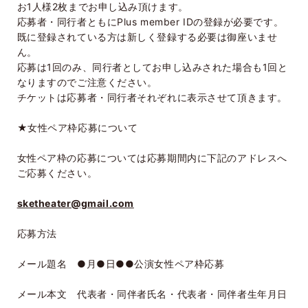
お
1
人様
2
枚までお申し込み頂けます。
応募者・同行者ともに
Plus member ID
の登録が必要です。
既に登録されている方は新しく登録する必要は御座いませ
ん。
応募は
1
回のみ、同行者としてお申し込みされた場合も
1
回と
なりますのでご注意ください。
チケットは応募者・同行者それぞれに表示させて頂きます。
★女性ペア枠応募について
女性ペア枠の応募については応募期間内に下記のアドレスへ
ご応募ください。
sketheater@gmail.com
応募方法
メール題名 ●月●日●●公演女性ペア枠応募
メール本文 代表者・同伴者氏名・代表者・同伴者生年月日