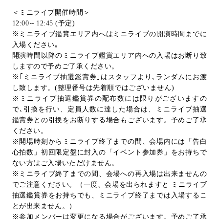
＜ミニライブ開催時間＞
12:00
～
12:45 (
予定
)
※ミニライブ鑑賞エリア内へはミニライブの開演時間までに
入場ください｡
開演時間以降のミニライブ鑑賞エリア内への入場はお断り致
しますので予めご了承ください。
※｢ミニライブ抽選鑑賞券｣はスタッフより､ランダムにお渡
し致します。
(
整理番号は先着順ではございません
)
※ミニライブ抽選鑑賞券の配布数には限りがございますの
で､引換を行い、定員人数に達した場合は、ミニライブ抽選
鑑賞券との引換をお断りする場合もございます。予めご了承
ください。
※開場時刻からミニライブ終了までの間、会場内には「告白
心拍数」初回限定盤に封入の「イベント参加券」をお持ちで
ない方はご入場いただけません。
※ミニライブ終了までの間、会場への再入場は出来ませんの
でご注意ください。（一度、会場を出られますと ミニライブ
抽選鑑賞券をお持ちでも、ミニライブ終了までは入場するこ
とが出来ません。）
※参加メンバーは変更になる場合がございます。予めご了承