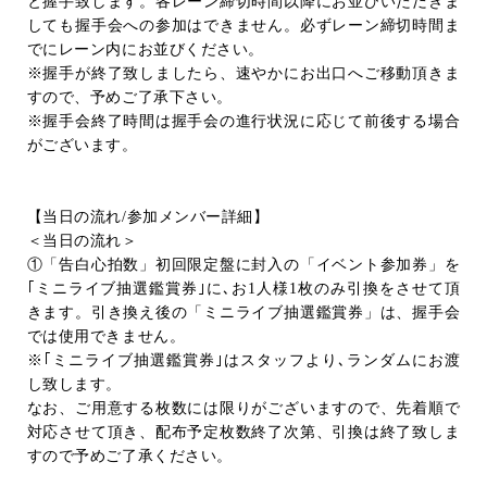
と握手致します。各レーン締切時間以降にお並びいただきま
しても握手会への参加はできません。必ずレーン締切時間ま
でにレーン内にお並びください。
※握手が終了致しましたら、速やかにお出口へご移動頂きま
すので、予めご了承下さい。
※握手会終了時間は握手会の進行状況に応じて前後する場合
がございます。
【当日の流れ
/
参加メンバー詳細】
＜当日の流れ＞
①「告白心拍数」初回限定盤に封入の「イベント参加券」を
｢ミニライブ抽選鑑賞券｣に､お
1
人様
1
枚のみ引換をさせて頂
きます。引き換え後の「ミニライブ抽選鑑賞券」は、握手会
では使用できません。
※｢ミニライブ抽選鑑賞券｣はスタッフより､ランダムにお渡
し致します。
なお、ご用意する枚数には限りがございますので、先着順で
対応させて頂き、配布予定枚数終了次第、引換は終了致しま
すので予めご了承ください。