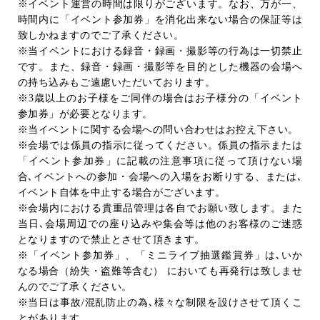
※イベント運営の時間は限りがございます。なお、万が一、
時間内に「イベント参加券」を消化出来ない場合の保証等は
致しかねますのでご了承ください。
※当イベントにおける録音・録画・撮影等の行為は一切禁止
です。また、録音・録画・撮影等を目的とした機器の会場へ
の持ち込みもご遠慮いただいております。
※
3
歳以上のお子様をご同伴の場合はお子様分の「イベント
参加券」が必要となります。
※当イベントに関する会場への問い合わせはお控え下さい。
※会場では係員の指示に従ってください。係員の指示または
「イベント参加券」に記載の注意事項に従って頂けない場
合､イベントへの参加・会場への入場をお断りする、または､
イベント自体を中止する場合がございます。
※会場内における貴重品管理は各自でお願い致します。また
当日､会場周辺での座り込みや集会等は他のお客様のご迷惑
となりますので禁止とさせて頂きます。
※「イベント参加券」、「ミニライブ抽選鑑賞券」は､いか
なる場合（紛失・盗難等含む） においても再発行は致しませ
んのでご了承ください。
※当日は事故
/
混乱防止の為､様々な制限を設けさせて頂くこ
とがあります。