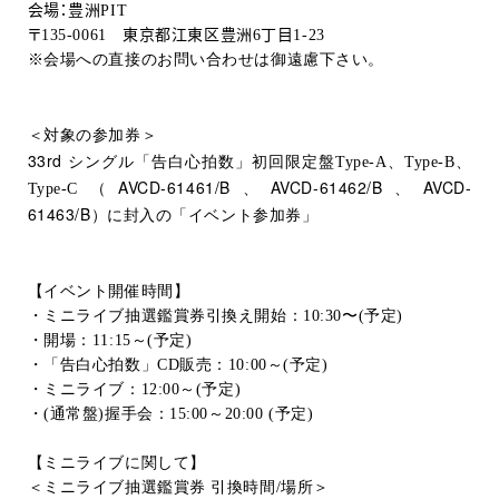
会場：豊洲
PIT
〒
135-0061
東京都江東区豊洲
6
丁目
1-23
※会場への直接のお問い合わせは御遠慮下さい。
＜対象の参加券＞
33rd
シングル「告白心拍数」初回限定盤
Type-A
、
Type-B
、
AVCD-61461/B
AVCD-61462/B
AVCD-
Type-C
（
、
、
61463/B
）に封入の「イベント参加券」
【イベント開催時間】
・ミニライブ抽選鑑賞券引換え開始：
10:30
〜
(
予定
)
・開場：
11:15
～
(
予定
)
・「告白心拍数」
CD
販売：
10:00
～
(
予定
)
・ミニライブ：
12:00
～
(
予定
)
・
(
通常盤
)
握手会：
15:00
～
20:00 (
予定
)
【ミニライブに関して】
＜ミニライブ抽選鑑賞券 引換時間
/
場所＞