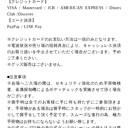
【クレジットカード】
VISA / Mastercard / JCB / AMERICAN EXPRESS / Diners
Club /Discover
【コード決済】
PayPay / LINE Pay
※クレジットカードのお支払い方法は一括のみとなります。
※電波状況や売り場の混雑具合により、キャッシュレス決済
のお取り扱いを中止させていただく場合がございます。予め
ご了承ください。
※グッズ販売はございません。
■注意事項
※会場へご入場の際は、セキュリティ強化のため手荷物検
査、金属探知機によるボディチェックを実施させて頂く場合
がございます。
※握手時は全てのお客様に手に何も持たずにご参加頂きま
す。手荷物がある場合は握手時にスタッフが一時的にお預か
りして握手をして頂く予定です。スムーズな進行の為、極力
手荷物はお持ちにならないようお願い致します。
※公式グッズ以外の非公式グッズのレーンへの持ち込みは禁