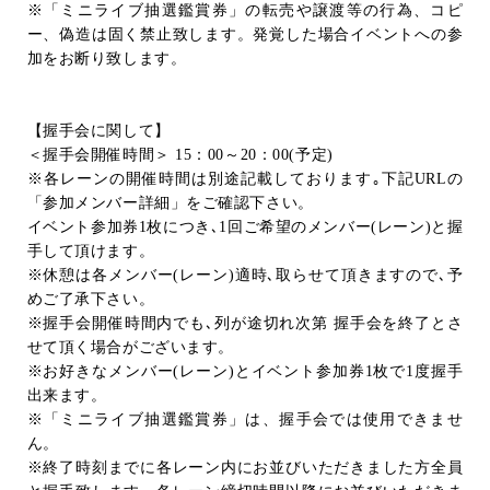
※「ミニライブ抽選鑑賞券」の転売や譲渡等の行為、コピ
ー、偽造は固く禁止致します。発覚した場合イベントへの参
加をお断り致します。
【握手会に関して】
＜握手会開催時間＞
15
：
00
～
20
：
00(
予定
)
※各レーンの開催時間は別途記載しております｡下記
URL
の
「参加メンバー詳細」をご確認下さい。
イベント参加券
1
枚につき､
1
回ご希望のメンバー
(
レーン
)
と握
手して頂けます。
※休憩は各メンバー
(
レーン
)
適時､取らせて頂きますので､予
めご了承下さい。
※握手会開催時間内でも､列が途切れ次第 握手会を終了とさ
せて頂く場合がございます。
※お好きなメンバー
(
レーン
)
とイベント参加券
1
枚で
1
度握手
出来ます。
※「ミニライブ抽選鑑賞券」は、握手会では使用できませ
ん。
※終了時刻までに各レーン内にお並びいただきました方全員