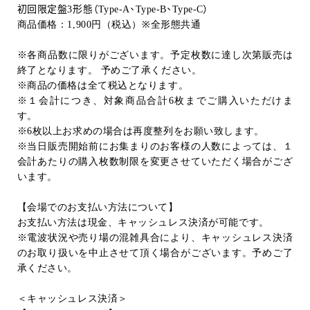
初回限定盤
3
形態（
Type-A
、
Type-B
、
Type-C
）
商品価格：
1,900
円（税込）
※
全形態共通
※各商品数に限りがございます。予定枚数に達し次第販売は
終了となります。 予めご了承ください。
※商品の価格は全て税込となります。
※１会計につき、対象商品合計
6
枚までご購入いただけま
す。
※
6
枚以上お求めの場合は再度整列をお願い致します。
※当日販売開始前にお集まりのお客様の人数によっては、１
会計あたりの購入枚数制限を変更させていただく場合がござ
います。
【会場でのお支払い方法について】
お支払い方法は現金、キャッシュレス決済が可能です。
※電波状況や売り場の混雑具合により、キャッシュレス決済
のお取り扱いを中止させて頂く場合がございます。予めご了
承ください。
＜キャッシュレス決済＞