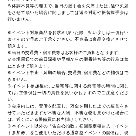
※
体調不良等の理由で､当日の握手会を欠席または､途中欠席
をさせて頂いた場合に関しましては返金対応や振替握手会は
行いません。
※イベント対象商品をお求め頂いた際、払い戻しは一切行い
ませんので予めご了承ください。不良品は良品交換とさせて
頂きます。
※当日の交通費・宿泊費等はお客様のご負担となります。
※会場周辺での前日深夜や早朝からの順番待ち等の行為は禁
止とさせて頂きます。
※イベント中止・延期の場合､交通費､宿泊費などの補償はで
きません。
※イベント参加後の､ご帰宅等に関する終電等の時間に関し
ては､主催側は一切の責任を負いかねますのでご注意くださ
い。
※会場内には、警備を配置し、万全を期した上での運営をさ
せていただきますが不審な人物、不審な物を見かけた場合に
は、近くにいる警備員にお声掛けください。
※本イベント以外の「告白心拍数」初回限定盤封入「イベン
ト参加券」をご使用いただける通常盤イベントの開催は、現