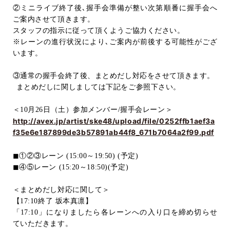
②ミニライブ終了後､握手会準備が整い次第順番に握手会へ
ご案内させて頂きます。
スタッフの指示に従って頂くようご協力ください。
※レーンの進行状況により､ご案内が前後する可能性がござ
います。
③通常の握手会終了後、まとめだし対応をさせて頂きます。
まとめだしに関しましては下記をご参照下さい。
＜
10
月
26
日（土）参加メンバー
/
握手会レーン＞
http://avex.jp/artist/ske48/upload/file/0252ffb1aef3a
f35e6e187899de3b57891ab44f8_671b7064a2f99.pdf
◼︎
①②③レーン
(15:00
～
19:50) (
予定
)
◼︎
④⑤レーン
(15:20
～
18:50)(
予定
)
＜まとめだし対応に関して＞
【
17:10
終了 坂本真凛】
「
17:10
」になりましたら各レーンへの入り口を締め切らせ
ていただきます。