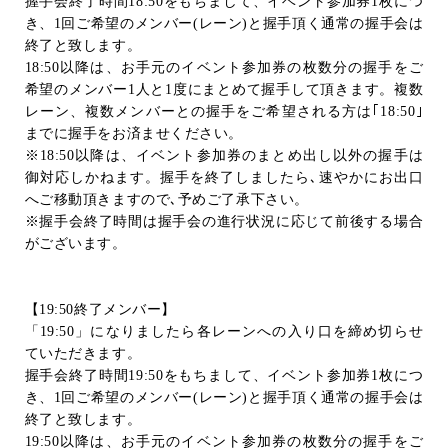
握手会終了時間
18:50
をもちまして、イベント参加券
1
枚につ
き、
1
回ご希望のメンバー
(
レーン
)
と握手頂く通常の握手会は
終了と致します。
18:50
以降は、お手元のイベント参加券の枚数分の握手をご
希望のメンバー
1
人と
1
度にまとめて握手して頂きます。複数
レーン、複数メンバーとの握手をご希望される方は｢
18:50
｣
までに握手をお済ませください。
※
18:50
以降は、イベント参加券のまとめ出し以外の握手は
御対応しかねます。握手を終了しましたら､速やかにお出口
へご移動頂きますので､予めご了承下さい。
※握手会終了時間は握手会の進行状況に応じて前後する場合
がございます。
【
19:50
終了メンバー】
「
19:50
」になりましたら各レーンへの入り口を締め切らせ
ていただきます。
握手会終了時間
19:50
をもちまして、イベント参加券
1
枚につ
き、
1
回ご希望のメンバー
(
レーン
)
と握手頂く通常の握手会は
終了と致します。
19:50
以降は、お手元のイベント参加券の枚数分の握手をご