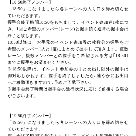
【
18:50
終了メンバー】
「
18:50
」になりましたら各レーンへの入り口を締め切らせ
ていただきます。
握手会終了時間
18:50
をもちまして、イベント参加券
1
枚につ
き、
1
回ご希望のメンバー
(
レーン
)
と握手頂く通常の握手会は
終了と致します。
18:50
以降は、お手元のイベント参加券の枚数分の握手をご
希望のメンバー
1
人と
1
度にまとめて握手して頂きます。複数
レーン、複数メンバーとの握手をご希望される方は｢
18:50
｣
までに握手をお済ませください。
※
18:50
以降は、イベント参加券のまとめ出し以外の握手は
御対応しかねます。握手を終了しましたら､速やかにお出口
へご移動頂きますので､予めご了承下さい。
※握手会終了時間は握手会の進行状況に応じて前後する場合
がございます。
【
19:50
終了メンバー】
「
19:50
」になりましたら各レーンへの入り口を締め切らせ
ていただきます。
握手会終了時間
19:50
をもちまして、イベント参加券
1
枚につ