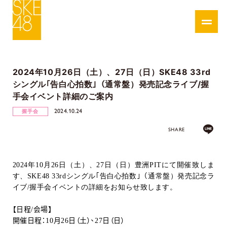
2024年10月26日（土）、27日（日）SKE48 33rd
シングル｢告白心拍数｣（通常盤）発売記念ライブ/握
手会イベント詳細のご案内
2024.10.24
握手会
SHARE
2024
年
10
月
26
日（土）、
27
日（日）豊洲
PIT
にて開催致しま
す、
SKE48 33rd
シングル｢告白心拍数｣（通常盤）発売記念ラ
イブ
/
握手会イベントの詳細をお知らせ致します。
【日程
/
会場】
開催日程：
10
月
26
日（土）、
27
日（日）