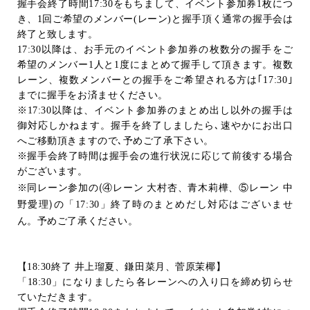
握手会終了時間
17:30
をもちまして、イベント参加券
1
枚につ
き、
1
回ご希望のメンバー
(
レーン
)
と握手頂く通常の握手会は
終了と致します。
17:30
以降は、お手元のイベント参加券の枚数分の握手をご
希望のメンバー
1
人と
1
度にまとめて握手して頂きます。複数
レーン、複数メンバーとの握手をご希望される方は｢
17:30
｣
までに握手をお済ませください。
※
17:30
以降は、イベント参加券のまとめ出し以外の握手は
御対応しかねます。握手を終了しましたら､速やかにお出口
へご移動頂きますので､予めご了承下さい。
※握手会終了時間は握手会の進行状況に応じて前後する場合
がございます。
(
※同レーン参加の
④レーン
大村杏、青木莉樺、⑤レーン
中
)
野愛理
の「
17:30
」終了時のまとめだし対応はございませ
ん。予めご了承ください。
【
18:30
終了 井上瑠夏、鎌田菜月、菅原茉椰】
「
18:30
」になりましたら各レーンへの入り口を締め切らせ
ていただきます。