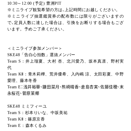
10:30
～
12:00 (
予定
)
豊洲
PIT
※ミニライブ観覧希望の方は､上記時間にお越しください。
※ミニライブ抽選鑑賞券の配布数には限りがございますの
で､定員人数に達した場合は、引換をお断りする場合もござ
います。予めご了承ください。
＜ミニライブ参加メンバー＞
SKE48
「告白心拍数」選抜メンバー
Team S
：井上瑠夏、大村 杏、北川愛乃、坂本真凛、野村実
代
Team KⅡ
：青木莉樺、荒井優希、入内嶋 涼、太田彩夏、中野
愛理、藤本冬香
Team E
：浅井裕華、鎌田菜月、熊崎晴香、倉島杏実、佐藤佳穂、末
永桜花、菅原茉椰
SKE48
ミミフィーユ
Team S
：杉本りいな、中坂美祐
Team KⅡ
：篠原京香
Team E
：森本くるみ