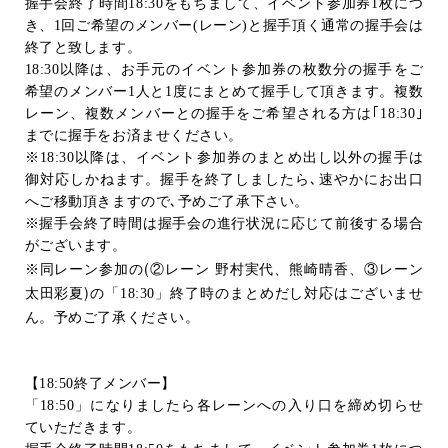
握手会終了時間
18:30
をもちまして、イベント参加券
1
枚につ
き、
1
回ご希望のメンバー
(
レーン
)
と握手頂く通常の握手会は
終了と致します。
18:30
以降は、お手元のイベント参加券の枚数分の握手をご
希望のメンバー
1
人と
1
度にまとめて握手して頂きます。複数
レーン、複数メンバーとの握手をご希望される方は｢
18:30
｣
までに握手をお済ませください。
※
18:30
以降は、イベント参加券のまとめ出し以外の握手は
御対応しかねます。握手を終了しましたら､速やかにお出口
へご移動頂きますので､予めご了承下さい。
※握手会終了時間は握手会の進行状況に応じて前後する場合
がございます。
(
※同レーン参加の
②レーン
野村実代、熊崎晴香、③レーン
)
太田彩夏
の「
18:30
」終了時のまとめだし対応はございませ
ん。予めご了承ください。
【
18:50
終了メンバー】
「
18:50
」になりましたら各レーンへの入り口を締め切らせ
ていただきます。