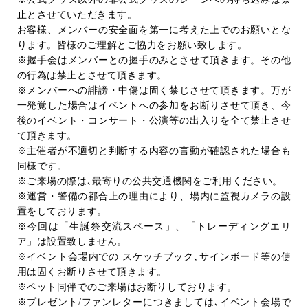
止とさせていただきます。
お客様、メンバーの安全面を第一に考えた上でのお願いとな
ります。皆様のご理解とご協力をお願い致します。
※握手会はメンバーとの握手のみとさせて頂きます。その他
の行為は禁止とさせて頂きます。
※メンバーへの誹謗・中傷は固く禁じさせて頂きます。万が
一発覚した場合はイベントへの参加をお断りさせて頂き、今
後のイベント・コンサート・公演等の出入りを全て禁止させ
て頂きます。
※主催者が不適切と判断する内容の言動が確認された場合も
同様です。
※ご来場の際は､最寄りの公共交通機関をご利用ください。
※運営・警備の都合上の理由により、場内に監視カメラの設
置をしております。
※今回は「生誕祭交流スペース」、「トレーディングエリ
ア」は設置致しません。
※イベント会場内での スケッチブック､サインボード等の使
用は固くお断りさせて頂きます。
※ペット同伴でのご来場はお断りしております。
※プレゼント
/
ファンレターにつきましては､イベント会場で