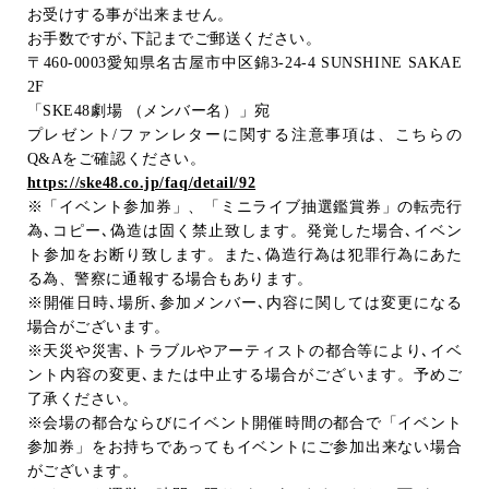
お受けする事が出来ません。
お手数ですが､下記までご郵送ください。
〒
460-0003
愛知県名古屋市中区錦
3-24-4 SUNSHINE SAKAE
2F
「
SKE48
劇場 （メンバー名）」宛
プレゼント
/
ファンレターに関する注意事項は、こちらの
Q&A
をご確認ください。
https://ske48.co.jp/faq/detail/92
※「イベント参加券」、「ミニライブ抽選鑑賞券」の転売行
為､コピー､偽造は固く禁止致します。発覚した場合､イベン
ト参加をお断り致します。また､偽造行為は犯罪行為にあた
る為、警察に通報する場合もあります。
※開催日時､場所､参加メンバー､内容に関しては変更になる
場合がございます。
※天災や災害､トラブルやアーティストの都合等により､イベ
ント内容の変更､または中止する場合がございます。予めご
了承ください。
※会場の都合ならびにイベント開催時間の都合で「イベント
参加券」をお持ちであってもイベントにご参加出来ない場合
がございます。