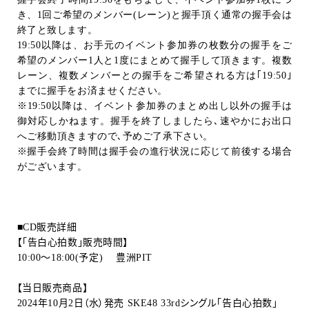
き、
1
回ご希望のメンバー
(
レーン
)
と握手頂く通常の握手会は
終了と致します。
19:50
以降は、お手元のイベント参加券の枚数分の握手をご
希望のメンバー
1
人と
1
度にまとめて握手して頂きます。複数
レーン、複数メンバーとの握手をご希望される方は｢
19:50
｣
までに握手をお済ませください。
※
19:50
以降は、イベント参加券のまとめ出し以外の握手は
御対応しかねます。握手を終了しましたら､速やかにお出口
へご移動頂きますので､予めご了承下さい。
※握手会終了時間は握手会の進行状況に応じて前後する場合
がございます。
■
CD
販売詳細
【「告白心拍数」販売時間】
10:00
～
18:00(
予定
)
豊洲
PIT
【当日販売商品】
2024
年
10
月
2
日（水）発売
SKE48 33rd
シングル「告白心拍数｣