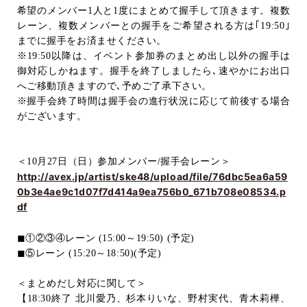
希望のメンバー
1
人と
1
度にまとめて握手して頂きます。複数
レーン、複数メンバーとの握手をご希望される方は｢
19:50
｣
までに握手をお済ませください。
※
19:50
以降は、イベント参加券のまとめ出し以外の握手は
御対応しかねます。握手を終了しましたら､速やかにお出口
へご移動頂きますので､予めご了承下さい。
※握手会終了時間は握手会の進行状況に応じて前後する場合
がございます。
＜
10
月
27
日（日）参加メンバー
/
握手会レーン＞
http://avex.jp/artist/ske48/upload/file/76dbc5ea6a59
0b3e4ae9c1d07f7d414a9ea756b0_671b708e08534.p
df
◼︎
①②③④レーン
(15:00
～
19:50) (
予定
)
◼︎
⑤レーン
(15:20
～
18:50)(
予定
)
＜まとめだし対応に関して＞
【
18:30
終了 北川愛乃、杉本りいな、野村実代、青木莉樺、