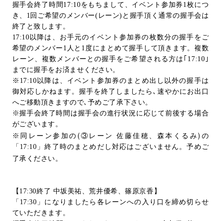
握手会終了時間
17:10
をもちまして、イベント参加券
1
枚につ
き、
1
回ご希望のメンバー
(
レーン
)
と握手頂く通常の握手会は
終了と致します。
17:10
以降は、お手元のイベント参加券の枚数分の握手をご
希望のメンバー
1
人と
1
度にまとめて握手して頂きます。複数
レーン、複数メンバーとの握手をご希望される方は｢
17:10
｣
までに握手をお済ませください。
※
17:10
以降は、イベント参加券のまとめ出し以外の握手は
御対応しかねます。握手を終了しましたら､速やかにお出口
へご移動頂きますので､予めご了承下さい。
※握手会終了時間は握手会の進行状況に応じて前後する場合
がございます。
(
)
※同レーン参加の
③レーン
佐藤佳穂、森本くるみ
の
「
17:10
」終了時のまとめだし対応はございません。予めご
了承ください。
【
17:30
終了 中坂美祐、荒井優希、篠原京香】
「
17:30
」になりましたら各レーンへの入り口を締め切らせ
ていただきます。