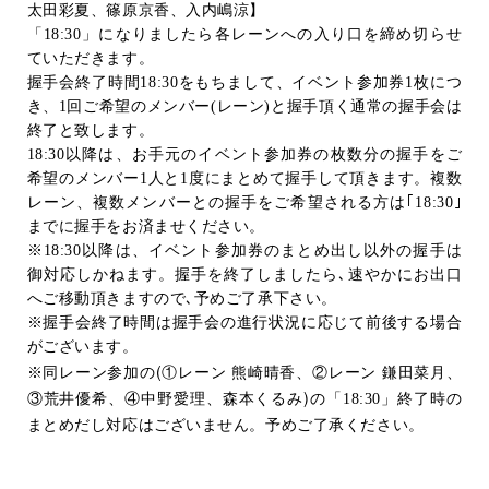
太田彩夏、篠原京香、入内嶋涼】
「
18:30
」になりましたら各レーンへの入り口を締め切らせ
ていただきます。
握手会終了時間
18:30
をもちまして、イベント参加券
1
枚につ
き、
1
回ご希望のメンバー
(
レーン
)
と握手頂く通常の握手会は
終了と致します。
18:30
以降は、お手元のイベント参加券の枚数分の握手をご
希望のメンバー
1
人と
1
度にまとめて握手して頂きます。複数
レーン、複数メンバーとの握手をご希望される方は｢
18:30
｣
までに握手をお済ませください。
※
18:30
以降は、イベント参加券のまとめ出し以外の握手は
御対応しかねます。握手を終了しましたら､速やかにお出口
へご移動頂きますので､予めご了承下さい。
※握手会終了時間は握手会の進行状況に応じて前後する場合
がございます。
(
※同レーン参加の
①レーン
熊崎晴香、②レーン
鎌田菜月、
)
③荒井優希、④中野愛理、森本くるみ
の「
18:30
」終了時の
まとめだし対応はございません。予めご了承ください。