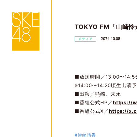
TOKYO FM「山
2024.10.08
メディア
■放送時間／13:00〜14:5
※14:00〜14:20頃生出
■出演／熊崎、末永
■番組公式HP／
https://
■番組公式X／
https://x
#熊崎晴香