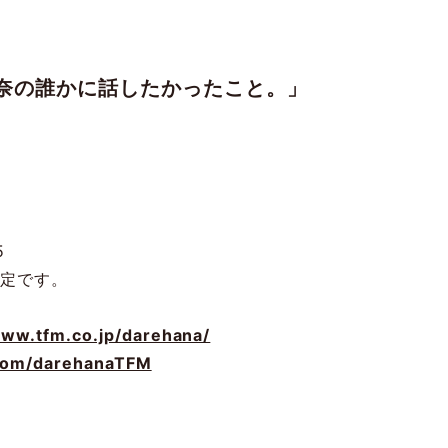
崎怜奈の誰かに話したかったこと。」
5
演予定です。
www.tfm.co.jp/darehana/
.com/darehanaTFM