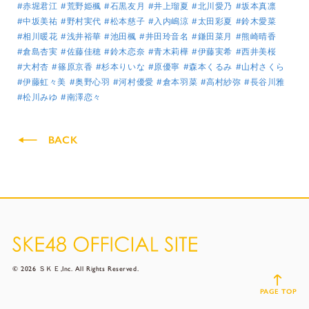
#赤堀君江
#荒野姫楓
#石黒友月
#井上瑠夏
#北川愛乃
#坂本真凛
#中坂美祐
#野村実代
#松本慈子
#入内嶋涼
#太田彩夏
#鈴木愛菜
#相川暖花
#浅井裕華
#池田楓
#井田玲音名
#鎌田菜月
#熊崎晴香
#倉島杏実
#佐藤佳穂
#鈴木恋奈
#青木莉樺
#伊藤実希
#西井美桜
#大村杏
#篠原京香
#杉本りいな
#原優寧
#森本くるみ
#山村さくら
#伊藤虹々美
#奥野心羽
#河村優愛
#倉本羽菜
#高村紗弥
#長谷川雅
#松川みゆ
#南澤恋々
BACK
© 2026 ＳＫＥ,Inc. All Rights Reserved.
PAGE TOP