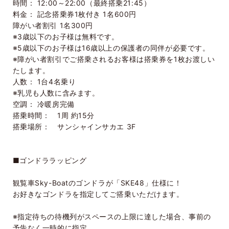
時間：
12:00～22:00（最終搭乗21:45）
料金：
記念搭乗券1枚付き 1名600円
障がい者割引 1名300円
※3歳以下のお子様は無料です。
※5歳以下のお子様は16歳以上の保護者の同伴が必要です。
※障がい者割引でご搭乗されるお客様は搭乗券を1枚お渡しい
たします。
人数：
1台4名乗り
※乳児も人数に含みます。
空調：
冷暖房完備
搭乗時間： 1周 約15分
搭乗場所： サンシャインサカエ 3F
■ゴンドララッピング
観覧車Sky-Boatのゴンドラが「SKE48」仕様に！
お好きなゴンドラを指定してご搭乗いただけます。
※指定待ちの待機列がスペースの上限に達した場合、事前の
予告なく一時的に指定