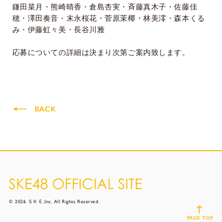
鎌田菜月・熊崎晴香・倉島杏実・斉藤真木子・佐藤佳
穂・澤田奏音・末永桜花・菅原茉椰・林美澪・森本くる
み・伊藤虹々美・長谷川雅
応募についての詳細は決まり次第ご案内致します。
BACK
© 2026 ＳＫＥ,Inc. All Rights Reserved.
PAGE TOP