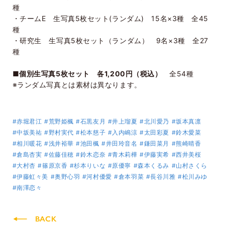
種
・チームE 生写真5枚セット(ランダム) 15名×3種 全45
種
・研究生 生写真5枚セット（ランダム） 9名×3種 全27
種
■個別生写真5枚セット 各1,200円（税込）
全54種
※ランダム写真とは素材は異なります。
#赤堀君江
#荒野姫楓
#石黒友月
#井上瑠夏
#北川愛乃
#坂本真凛
#中坂美祐
#野村実代
#松本慈子
#入内嶋涼
#太田彩夏
#鈴木愛菜
#相川暖花
#浅井裕華
#池田楓
#井田玲音名
#鎌田菜月
#熊崎晴香
#倉島杏実
#佐藤佳穂
#鈴木恋奈
#青木莉樺
#伊藤実希
#西井美桜
#大村杏
#篠原京香
#杉本りいな
#原優寧
#森本くるみ
#山村さくら
#伊藤虹々美
#奥野心羽
#河村優愛
#倉本羽菜
#長谷川雅
#松川みゆ
#南澤恋々
BACK