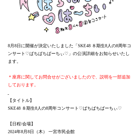
8
月
8
日に開催が決定いたしました「
SKE48
８期生
8
人の
8
周年コ
ンサート
♡
ぱちぱちぱーちぃ
♡
」の公演詳細をお知らせ
いたし
ます。
＊座席に関してお問合せがございましたので、説明を一部追加
しております。
【タイトル】
SKE48
８期生
8
人の
8
周年コンサート
♡
ぱちぱちぱーちぃ
♡
【日程
/
会場】
2024
年
8
月
8
日（木） 一宮市民会館