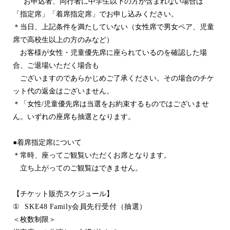
お申込者、同行者に中学生以下の方が含まれない場合は
「指定席」「着席指定席」でお申し込みください。
＊当日、上記条件を満たしていない（女性席で男女ペア、児童
席で高校生以上の方のみなど）
お客様が女性・児童優先席に座られているのを確認した場
合、ご退場いただく場合も
ございますのであらかじめご了承ください。その場合のチケ
ット代の返金はございません。
＊「女性
/
児童優先席は当選をお約束するものではございませ
ん。いずれの座席も抽選となります。
●
着席指定席について
＊常時、座ってご観覧いただくお席となります。
立ち上がってのご観覧はできません。
【チケット販売スケジュール】
①
SKE48 Family
会員先行受付（抽選）
＜枚数制限＞