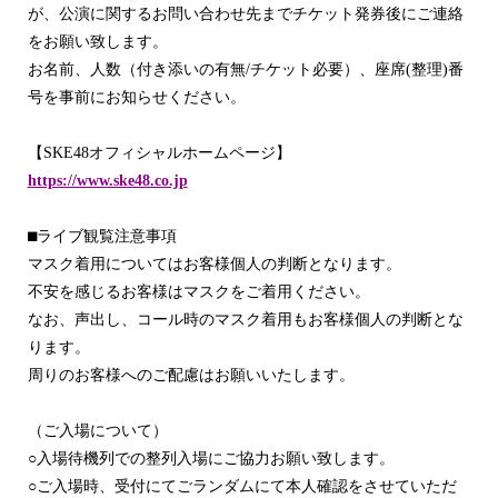
が、公演に関するお問い合わせ先までチケット発券後にご連絡
をお願い致します。
お名前、人数（付き添いの有無
/
チケット必要）、座席
(
整理
)
番
号を事前にお知らせください。
【
SKE48
オフィシャルホームページ】
https://www.ske48.co.jp
⬛
ライブ観覧注意事項
マスク着用についてはお客様個人の判断となります。
不安を感じるお客様はマスクをご着用ください。
なお、声出し、コール時のマスク着用もお客様個人の判断とな
ります。
周りのお客様へのご配慮はお願いいたします。
（ご入場について）
○
入場待機列での整列入場にご協力お願い致します。
○
ご入場時、受付にてごランダムにて本人確認をさせていただ