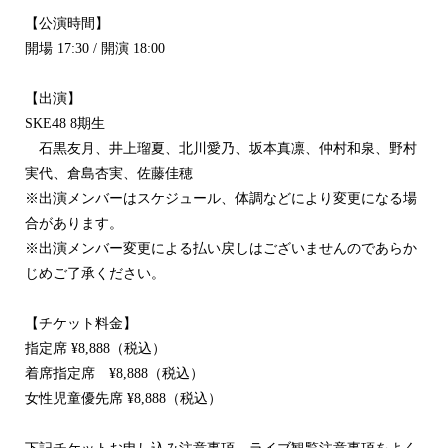
【公演時間】
開場
17:30 /
開演
18:00
【出演】
SKE48 8
期生
石黒友月、井上瑠夏、北川愛乃、坂本真凛、仲村和泉、野村
実代、倉島杏実、佐藤佳穂
※
出演メンバーはスケジュール、体調などにより変更になる場
合があります。
※
出演メンバー変更による払い戻しはございませんのであらか
じめご了承ください。
【チケット料金】
指定席
¥8,888
（税込）
着席指定席
¥8,888
（税込）
女性児童優先席
¥8,888
（税込）