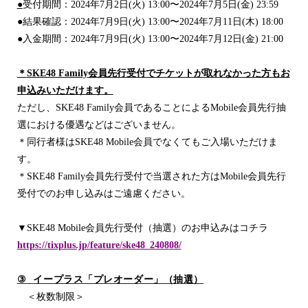
●
受付期間：
2024
年
7
月
2
日
(
火
)
13:00
〜
2024
年
7
月
5
日
(
金
) 23:59
●
結果確認：
2024
年
7
月
9
日
(
火
) 13:00
〜
2024
年
7
月
11
日
(
木
) 18:00
●
入金期間：
2024
年
7
月
9
日
(
火
) 13:00
〜
2024
年
7
月
12
日
(
金
) 21:00
＊
SKE48 Family
会員先行受付でチケットが取れなかった方もお
申込みいただけます。
ただし、
SKE48 Family
会員であることによる
Mobile
会員先行抽
選における優遇などはございません。
＊同行者様は
SKE48 Mobile
会員でなくてもご入場いただけま
す。
＊
SKE48 Family
会員先行受付で当選された方は
Mobile
会員先行
受付でのお申し込みはご遠慮ください。
▼
SKE48 Mobile
会員先行受付（抽選）のお申込みはコチラ
https://tixplus.jp/feature/ske48_240808/
③
イープラス「プレオーダー」（抽選）
＜枚数制限＞