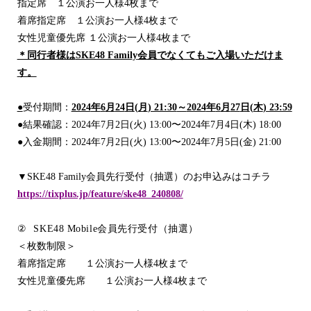
指定席 １公演お一人様
4
枚まで
着席指定席 １公演お一人様
4
枚まで
女性児童優先席 １公演お一人様
4
枚まで
＊同行者様は
SKE48 Family
会員でなくてもご入場いただけま
す。
●
受付期間：
2024
年
6
月
24
日
(
月
) 21:30
～
2024
年
6
月
27
日
(
木
) 23:59
●
結果確認：
2024
年
7
月
2
日
(
火
) 13:00
〜
2024
年
7
月
4
日
(
木
) 18:00
●
入金期間：
2024
年
7
月
2
日
(
火
) 13:00
〜
2024
年
7
月
5
日
(
金
) 21:00
▼
SKE48 Family
会員先行受付（抽選）のお申込みはコチラ
https://tixplus.jp/feature/ske48_240808/
②
SKE48 Mobile
会員先行受付（抽選）
＜枚数制限＞
着席指定席 １公演お一人様
4
枚まで
女性児童優先席 １公演お一人様
4
枚まで