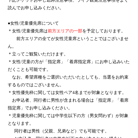
下記チケットお申し込み注意事項、ライブ観覧注意事項をよく
読んでお申し込みください。
●
女性
/
児童優先席について
＊女性
/
児童優先席は
前方エリアの一部
を予定しております。
前方エリアの全てが女性児童席ということではございませ
ん。
＊立ってご観覧いただけます。
＊女性
/
児童の方が「指定席」「着席指定席」にお申し込みいた
だくことも可能です。
なお、希望席種をご選択いただいたとしても、当選をお約束
するものではございません。
＊女性優先枠に関して
は女性ペア
4
名までが対象となります。
お申込者、同行者に男性が含まれる場合は
「指定席」
「着
席
指定席」でお申し込みください。
＊児童優先枠に関しては中学生以下の方（男女問わず）が対象
となります。
同行者は男性（父親、兄弟など）でも可能です。