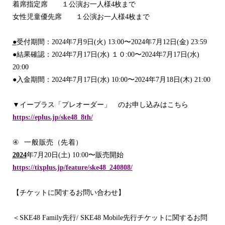
着席指定席 １公演お一人様
4
枚まで
女性児童優先席 １公演お一人様
4
枚まで
●
受付期間：
2024
年
7
月
9
日
(
火
) 13:00
〜
2024
年
7
月
12
日
(
金
) 23:59
●
結果確認：
2024
年
7
月
17
日
(
水
)
１０
:00
〜
2024
年
7
月
17
日
(
水
)
20:00
●
入金期間：
2024
年
7
月
17
日
(
水
) 10:00
〜
2024
年
7
月
18
日
(
木
) 21:00
▼
イープラス「プレオーダー」 のお申し込みはこちら
https://eplus.jp/ske48_8th/
④
一般販売（先着）
2024
年
7
月
20
日
(
土
) 10:00
〜
販売開始
https://tixplus.jp/feature/ske48_240808/
【チケットに関するお問い合わせ】
＜
SKE48 Family
先行
/ SKE48 Mobile
先行チケットに関するお問