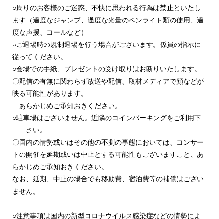
○
周りのお客様のご迷惑、不快に思われる行為は禁止といたし
ます（過度なジャンプ、過度な光量のペンライト類の使用、過
度な声援、コールなど）
○
ご退場時の規制退場を行う場合がございます。係員の指示に
従ってください。
○
会場での手紙、プレゼントの受け取りはお断りいたします。
〇配信の有無に関わらず放送や配信、取材メディアで顔などが
映る可能性があります。
あらかじめご承知おきください。
○
駐車場はございません。近隣のコインパーキングをご利用下
さい。
〇国内の情勢或いはその他の不測の事態においては、コンサー
トの開催を延期或いは中止とする可能性もございますこと、あ
らかじめご承知おきください。
なお、延期、中止の場合でも移動費、宿泊費等の補償はござい
ません。
○
注意事項は国内の新型コロナウイルス感染症などの情勢によ