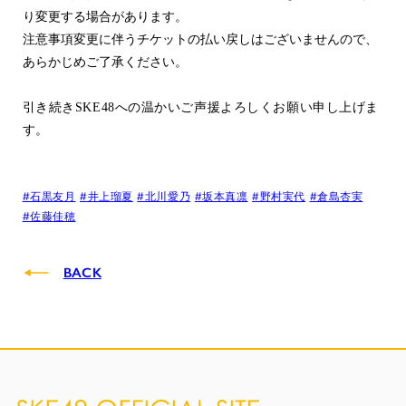
り変更する場合があります。
注意事項変更に伴うチケットの払い戻しはございませんので、
あらかじめご了承ください。
引き続き
SKE48
への温かいご声援よろしくお願い申し上げま
す。
#石黒友月
#井上瑠夏
#北川愛乃
#坂本真凛
#野村実代
#倉島杏実
#佐藤佳穂
BACK