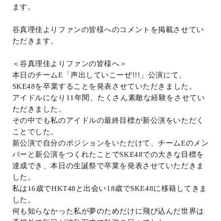
ます。
谷真理佳よりファンの皆様へのコメントを掲載させてい
ただきます。
＜谷真理佳よりファンの皆様へ＞
本日のチーム
E
「声出していこーぜ
!!!
」公演にて、
SKE48
を卒業することを発表させていただきました。
アイドルになり
11
年間、たくさん素敵な経験をさせてい
ただきました。
その中でも私のアイドルの最終目標が新公演をいただく
ことでした。
新公演で自分のポジションをいただけて、チーム
E
のメン
バーと新公演をつくれたことで
SKE48
での大きな目標を
達成でき、本日の生誕祭で卒業を発表させていただきま
した。
私は
16
歳で
HKT48
と出会い
18
歳で
SKE48
に移籍してきま
した。
何も知らなかった私が夢のためだけに飛び込んだ世界は