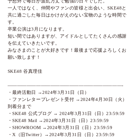
予想外で毎日が波乱万丈で勉強の日々でした。
一人ではなく、仲間やファンの皆様と出会い、
SKE48
と
共に過ごした毎日はかけがえのない宝物のような時間で
す。
卒業公演は
3
月になります。
短い間ではありますが、アイドルとしてたくさんの感謝
を伝えていきたいです。
みなさまのことが大好きです！最後まで応援よろしくお
願い致します！
SKE48
谷真理佳
————————————————————————
-
・最終活動日 →
2024
年
3
月
31
日（日）
・ファンレタープレゼント受付 →
2024
年
4
月
30
日（火）
到着分まで
・
SKE48
公式ブログ →
2024
年
3
月
31
日（日）
23:59:59
・
SKE48 Mail
→
2024
年
3
月
31
日（日）
23:59:59
・
SHOWROOM
→
2024
年
3
月
31
日（日）
23:59:59
・
X
（旧
Twitter
）→
2024
年
3
月
31
日（日）
23:59:59