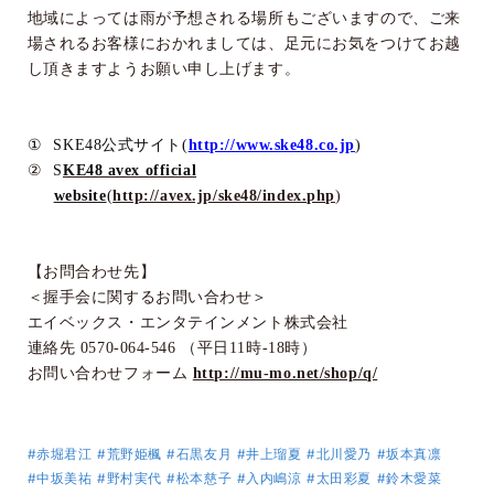
地域によっては雨が予想される場所もございますので、ご来
場されるお客様におかれましては、足元にお気をつけてお越
し頂きますようお願い申し上げます。
①
SKE48
公式サイト
(
http://www.ske48.co.jp
)
②
S
KE48 avex official
website
(
http://avex.jp/ske48/index.php
)
【お問合わせ先】
＜握手会に関するお問い合わせ＞
エイベックス・エンタテインメント株式会社
連絡先
0570-064-546
（平日
11
時
-18
時）
お問い合わせフォーム
http://mu-mo.net/shop/q/
#赤堀君江
#荒野姫楓
#石黒友月
#井上瑠夏
#北川愛乃
#坂本真凛
#中坂美祐
#野村実代
#松本慈子
#入内嶋涼
#太田彩夏
#鈴木愛菜