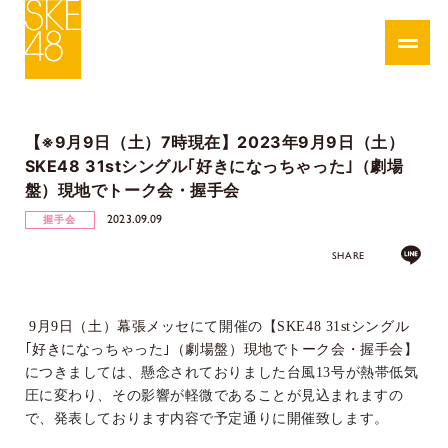
【※9月9日（土）7時現在】2023年9月9日（土）
SKE48 31stシングル｢好きになっちゃった｣（劇場
盤）現地でトーク会・握手会
2023.09.09
握手会
SHARE
9
月
9
日（土）幕張メッセ
にて
開催の【
SKE48 31st
シングル
｢好きになっちゃった｣（劇場盤）現地でトーク会・握手会
】
につきましては、懸念されておりました台風
13
号が熱帯低気
圧に変わり、その影響が軽微であることが見込まれますの
で、発表しております内容で予定通りに開催致します。