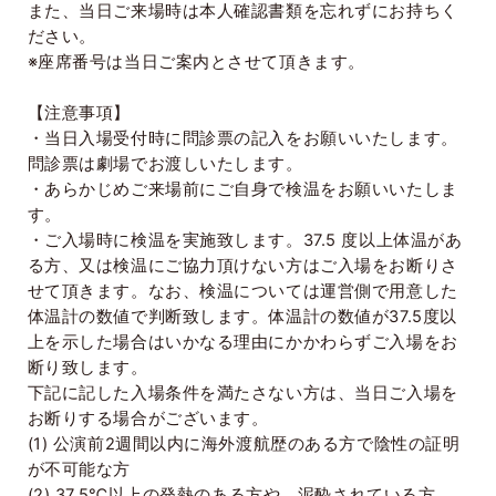
また、当日ご来場時は本人確認書類を忘れずにお持ちく
ださい。
※座席番号は当日ご案内とさせて頂きます。
【注意事項】
・当日入場受付時に問診票の記入をお願いいたします。
問診票は劇場でお渡しいたします。
・あらかじめご来場前にご自身で検温をお願いいたしま
す。
・ご入場時に検温を実施致します。
37.5
度以上体温があ
る方、又は検温にご協力頂けない方はご入場をお断りさ
せて頂きます。なお、検温については運営側で用意した
体温計の数値で判断致します。体温計の数値が
37.5
度以
上を示した場合はいかなる理由にかかわらずご入場をお
断り致します。
下記に記した入場条件を満たさない方は、当日ご入場を
お断りする場合がございます。
(1)
公演前
2
週間以内に海外渡航歴のある方で陰性の証明
が不可能な方
(2) 37.5
℃以上の発熱のある方や、泥酔されている方、