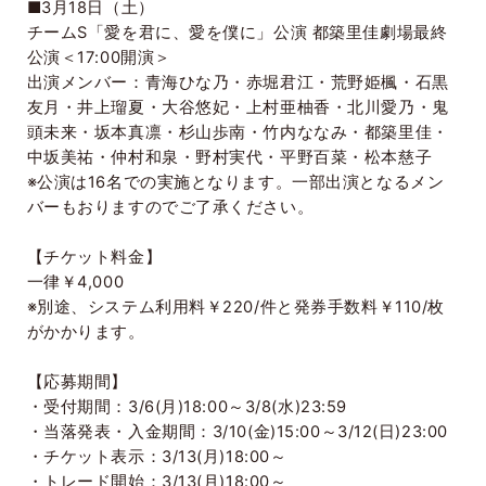
■
3
月
18
日（土）
チーム
S
「愛を君に、愛を僕に」公演 都築里佳劇場最終
公演＜
17:00
開演＞
出演メンバー：青海ひな乃・赤堀君江・荒野姫楓・石黒
友月・井上瑠夏・大谷悠妃・上村亜柚香・北川愛乃・鬼
頭未来・坂本真凛・杉山歩南・竹内ななみ・都築里佳・
中坂美祐・仲村和泉・野村実代・平野百菜・松本慈子
※公演は
16
名での実施となります。一部出演となるメン
バーもおりますのでご了承ください。
【チケット料金】
一律￥
4,000
※別途、システム利用料￥
220/
件と発券手数料￥
110/
枚
がかかります。
【応募期間】
・受付期間：
3/6(
月
)18:00
～
3/8(
水
)23:59
・当落発表・入金期間：
3/10(
金
)15:00
～
3/12(
日
)23:00
・チケット表示：
3/13(
月
)18:00
～
・トレード開始：
3/13(
月
)18:00
～