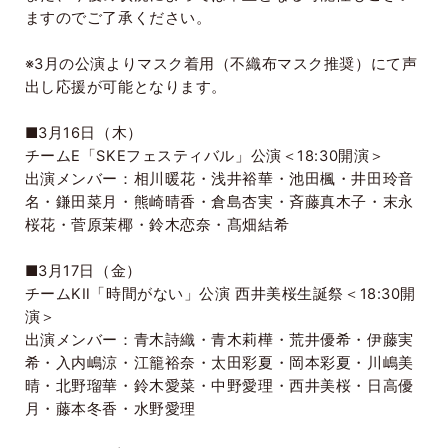
ますのでご了承ください。
※
3
月の公演よりマスク着用（不織布マスク推奨）にて声
出し応援が可能となります。
■
3
月
16
日（木）
チーム
E
「
SKE
フェスティバル」公演＜
18:30
開演＞
出演メンバー：相川暖花・浅井裕華・池田楓・井田玲音
名・鎌田菜月・熊崎晴香・倉島杏実・斉藤真木子・末永
桜花・菅原茉椰・鈴木恋奈・髙畑結希
■
3
月
17
日（金）
チーム
K
Ⅱ「時間がない」公演 西井美桜生誕祭＜
18:30
開
演＞
出演メンバー：青木詩織・青木莉樺・荒井優希・伊藤実
希・入内嶋涼・江籠裕奈・太田彩夏・岡本彩夏・川嶋美
晴・北野瑠華・鈴木愛菜・中野愛理・西井美桜・日高優
月・藤本冬香・水野愛理