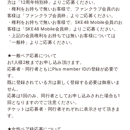
方は「
12
周年特別枠」よりご応募ください。
・権利をお持ちで無いお客様で、ファンクラブ会員のお
客様は「ファンクラブ会員枠」よりご応募ください。
・権利をお持ちで無いお客様で、
SKE48 Mobile
会員のお
客様は「
SKE48 Mobile
会員枠」よりご応募ください。
・上記の会員権利をお持ちでは無いお客様については
「一般枠」よりご応募ください。
★一般ペア応募について
お
1
人様
2
枚までお申し込み頂けます。
応募者・同行者ともに
Plus member ID
の登録が必要で
す。
既に登録されている方は新しく登録する必要は御座いま
せん。
応募は
1
回のみ、同行者としてお申し込みされた場合も
1
回となりますのでご注意ください。
チケットは応募者・同行者それぞれに表示させて頂きま
す。
★女性ペア枠応募について