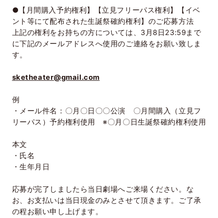
●【月間購入予約権利】【立見フリーパス権利】【イベ
ント等にて配布された生誕祭確約権利】のご応募方法
上記の権利をお持ちの方については、
3
月
8
日
23:59
まで
に下記のメールアドレスへ使用のご連絡をお願い致しま
す。
sketheater@gmail.com
例
・メール件名：〇月〇日〇〇公演 〇月間購入（立見フ
リーパス）予約権利使用 ※〇月〇日生誕祭確約権利使用
本文
・氏名
・生年月日
応募が完了しましたら当日劇場へご来場ください。な
お、お支払いは当日現金のみとさせて頂きます。ご了承
の程お願い申し上げます。