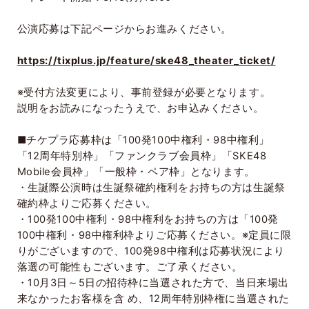
公演応募は下記ページからお進みください。
https://tixplus.jp/feature/ske48_theater_ticket/
※受付方法変更により、事前登録が必要となります。
説明をお読みになったうえで、お申込みください。
■チケプラ応募枠は「
100
発
100
中権利・
98
中権利」
「
12
周年特別枠」「ファンクラブ会員枠」「
SKE48
Mobile
会員枠」「一般枠・ペア枠」となります。
・生誕際公演時は生誕祭確約権利をお持ちの方は生誕祭
確約枠よりご応募ください。
・
100
発
100
中権利・
98
中権利をお持ちの方は「
100
発
100
中権利・
98
中権利枠よりご応募ください。※定員に限
りがございますので、
100
発
98
中権利は応募状況により
落選の可能性もございます。ご了承ください。
・
10
月
3
日～
5
日の招待枠に当選された方で、当日来場出
来なかったお客様を含 め、
12
周年特別枠権に当選された