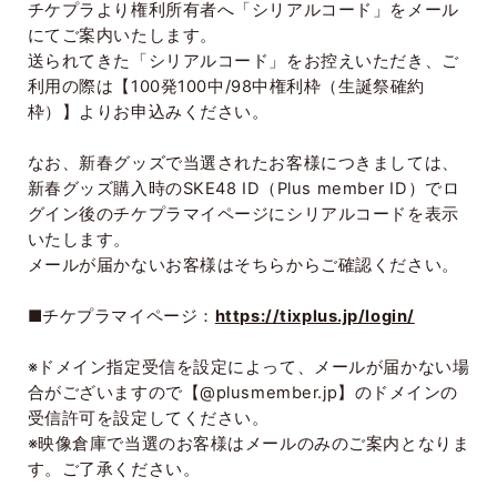
チケプラより権利所有者へ「シリアルコード」をメール
にてご案内いたします。
送られてきた「シリアルコード」をお控えいただき、ご
利用の際は【
100
発
100
中
/98
中権利枠（生誕祭確約
枠）】よりお申込みください。
なお、新春グッズで当選されたお客様につきましては、
新春グッズ購入時の
SKE48 ID
（
Plus member ID
）でロ
グイン後のチケプラマイページにシリアルコードを表示
いたします。
メールが届かないお客様はそちらからご確認ください。
■チケプラマイページ：
https://tixplus.jp/login/
※ドメイン指定受信を設定によって、メールが届かない場
合がございますので【
@plusmember.jp
】のドメインの
受信許可を設定してください。
※映像倉庫で当選のお客様はメールのみのご案内となりま
す。ご了承ください。