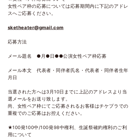
女性ペア枠の応募については応募期間内に下記のアドレ
スへご応募ください。
sketheater@gmail.com
応募方法
メール題名 ●月●日●●公演女性ペア枠応募
メール本文 代表者・同伴者氏名・代表者・同伴者生年
月日
当選された方へは
3
月
10
日までに上記のアドレスより当
選メールをお送り致します。
尚、女性ペア枠にてご応募されるお客様はチケプラでの
重複でのご応募はお控えください。
★
100
発
100
中
/100
発
98
中権利、生誕祭確約権利のご利
用について