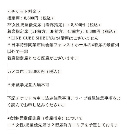
＜チケット料金＞
指定席：
8,800
円（税込）
2F
女性児童優先席（着席指定）：
8,800
円（税込）
着席指定席（
2F
前方、
3F
前方、
4F
前方
)
：
8,800
円（税込）
＊
LINE CUBE SHIBUYA
は
4
階席はございません
＊日本特殊陶業市民会館フォレストホールの
4
階席の最前列
以外で一部
着席指定席となる座席がございます。
カメコ席：
18,000
円（税込）
＊未就学児童入場不可
下記チケットお申し込み注意事項、
ライブ観覧
注意事項
をよ
く読んでお申し込みください。
●女性
/
児童優先席（着席指定）について
＊女性
/
児童優先席は２階席前方エリアを予定しておりま