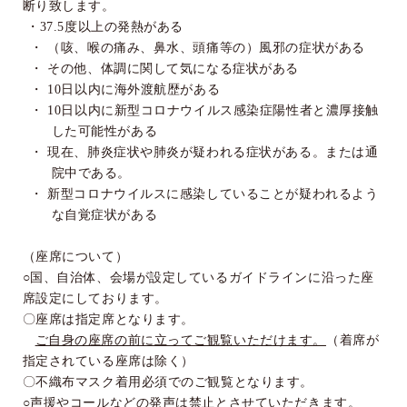
断り致します。
・
37.5
度以上の発熱がある
・
（咳、喉の痛み、鼻水、頭痛等の）風邪の症状がある
・
その他、体調に関して気になる症状がある
・
10
日
以内に海外渡航歴がある
・
10
日
以内に新型コロナウイルス感染症陽性者と濃厚接触
した可能性がある
・
現在、肺炎症状や肺炎が疑われる症状がある。または通
院中である。
・
新型コロナウイルスに感染していることが疑われるよう
な自覚症状がある
（座席について）
○国、自治体、会場が設定しているガイドラインに沿った座
席設定にしております。
〇座席は指定席となります。
ご自身の座席の前に立ってご観覧いただけます。
（着席が
指定されている座席は除く）
〇不織布マスク着用必須でのご観覧となります。
○声援やコールなどの発声は禁止とさせていただきます。