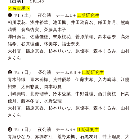
【出演】
SKE48
＜名古屋＞
❶
4/1
（土） 夜公演 チーム
E
＋
11
期研究生
相川暖花、浅井裕華、池田楓、井田玲音名、鎌田菜月、熊崎
晴香、倉島杏実、斉藤真木子
澤田奏音、佐藤佳穂、末永桜花、菅原茉椰、鈴木恋奈、高畑
結希、谷真理佳、林美澪、福士奈央
大村杏、篠原京香、杉本りいな、原優寧、森本くるみ、山村
さくら
❷
4/2
（日） 昼公演 チーム
K
Ⅱ＋
11
期研究生
青木詩織、青木莉樺、荒井優希、伊藤実希、入内嶋涼、江籠
裕奈、太田彩夏、岡本彩夏
川嶋美晴、北野瑠華、鈴木愛菜、中野愛理、西井美桜、日高
優月、藤本冬香、水野愛理
大村杏、篠原京香、杉本りいな、原優寧、森本くるみ、山村
さくら
❸
4/2
（日） 夜公演 チーム
S
＋
11
期研究生
青海ひな乃、赤堀君江、荒野姫楓、石黒友月、井上瑠夏、大