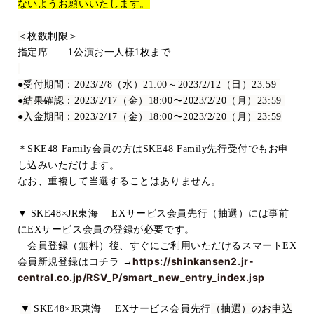
ないようお願いいたします。
＜
枚数制限＞
指定席
1
公演お一人様
1
枚まで
●受付期間：
2023/2/8
（水）
21:00
～
2023/2/12
（日）
23:59
●結果確認：
2023/2/17
（金）
18:00
〜
2023/2/20
（月）
23:59
●入金期間：
2023/2/17
（金）
18:00
〜
2023/2/20
（月）
23:59
＊
SKE48 Family
会員の方は
SKE48 Family
先行受付でもお申
し込みいただけます。
なお、重複して当選することはありません。
▼ SKE48×JR
東海
EX
サービス会員先行（抽選）には事前
に
EX
サービス会員の登録が必要です。
会員登録（無料）後、すぐにご利用いただけるスマート
EX
https://shinkansen2.jr-
会員新規登録はコチラ
→
central.co.jp/RSV_P/smart_new_entry_index.jsp
▼
SKE48×JR
東海
EX
サービス会員先行
（抽選）のお申込