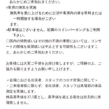
あらかじめご承知おきください。
○客席の換気を実施
換気率を更に上げるために
公演中
客席内の扉を常時または
一時開放する場合がござい
ます。
○駐車場はございません。近隣のコインパーキングをご利用
下さい。
〇国内の情勢或いはその他の不測の事態においては、コンサ
ートの開催を延期或いは中止とする可能性もございますこ
と、あらかじめご承知おきください。
お客様には大変ご不便をお掛け致しますが、ご理解の上、ご
協力を賜りますようお願い申し上げます。
＜会場における出演者、スタッフのコロナ対策に関して＞
・ご来場者様に限らず、全出演者、スタッフは来場前の体温
測定を実施します。
検温基準値を
37,5
度とし、基準値を超える場合は自主的に来
場致しません。