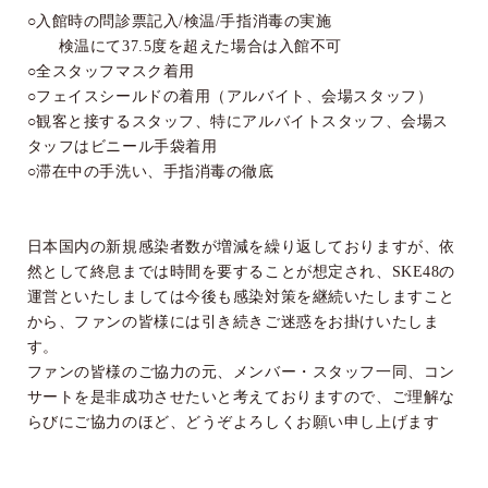
○入館時の問診票記入
/
検温
/
手指消毒の実施
検温にて
37.5
度を超えた場合は入館不可
○全スタッフマスク着用
○フェイスシールドの着用（アルバイト、会場スタッフ）
○観客と接するスタッフ、特にアルバイトスタッフ、会場ス
タッフはビニール手袋着用
○滞在中の手洗い、手指消毒の徹底
日本国内の新規感染者数が増減を繰り返しておりますが、依
然として終息までは時間を要することが想定され、
SKE48
の
運営といたしましては今後も感染対策を継続いたしますこと
から、ファンの皆様には引き続きご迷惑をお掛けいたしま
す。
ファンの皆様のご協力の元、メンバー・スタッフ一同、コン
サートを是非成功させたいと考えておりますので、ご理解な
らびにご協力のほど、どうぞよろしくお願い申し上げます