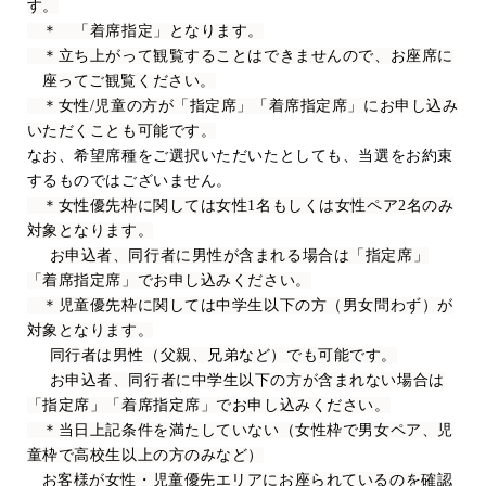
す。
＊ 「着席指定」となります。
＊立ち上がって観覧することはできませんので、お座席に
座ってご観覧ください。
＊女性
/
児童の方が「指定席」「着席指定席」にお申し込み
いただくことも可能です。
なお、希望席種をご選択いただいたとしても、当選をお約束
するものではございません。
＊女性優先枠に関しては女性
1
名もしくは女性ペア
2
名のみ
対象となります。
お申込者、同行者に男性が含まれる場合は「指定席」
「着席指定席」でお申し込みください。
＊児童優先枠に関しては中学生以下の方（男女問わず）が
対象となります。
同行者は男性（父親、兄弟など）でも可能です。
お申込者、同行者に中学生以下の方が含まれない場合は
「指定席」「着席指定席」でお申し込みください。
＊当日上記条件を満たしていない（女性枠で男女ペア、児
童枠で高校生以上の方のみなど）
お客様が女性・児童優先エリアにお座られているのを確認