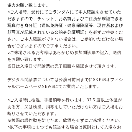
協力お願い致します。
○
ご入場時、受付にてごランダムにて本人確認をさせていた
だきますので、チケット、お名前およびご住所が確認できる
写真付き身分証（運転免許証・健康保険証等、現住所および
顔写真が記載されている公的身分証明証）を
必ずご持参くだ
さい。ご本人確認ができない場合は、ご参加いただけない場
合がございますのでご了承ください。
○
ご来場されるお客様はあらかじめ参加問診票の記入、送信
をお願い致します。
当日は入場口で問診票の完了画面を確認させて頂きます。
デジタル問診票については公演日前日までに
SKE48
オフィシ
ャルホームページ
NEWS
にてご案内いたします。
○
ご入場時に検温、手指消毒を行います。
37.5
度以上体温が
ある方、又は検温、消毒をしていただけない方はご入場をお
断りさせていただきます。
※
検温の誤作動を防ぐため、飲酒をせずにご来場ください。
○
以下の事項に１つでも該当する場合は原則として入場をお