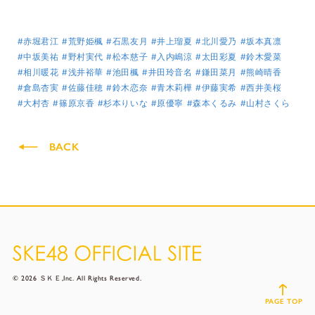
#赤堀君江
#荒野姫楓
#石黒友月
#井上瑠夏
#北川愛乃
#坂本真凛
#中坂美祐
#野村実代
#松本慈子
#入内嶋涼
#太田彩夏
#鈴木愛菜
#相川暖花
#浅井裕華
#池田楓
#井田玲音名
#鎌田菜月
#熊崎晴香
#倉島杏実
#佐藤佳穂
#鈴木恋奈
#青木莉樺
#伊藤実希
#西井美桜
#大村杏
#篠原京香
#杉本りいな
#原優寧
#森本くるみ
#山村さくら
BACK
© 2026 ＳＫＥ,Inc. All Rights Reserved.
PAGE TOP