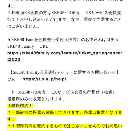
す。
＊
JR
東海
EX
会員の方は
SKE48×JR
東海
EX
サービス会員先
行でもお申し込みいただけます。なお、重複で当選すること
はございません。
▼
SKE48 Family
会員先行受付（抽選）のお申込みはコチラ
SKE48 Family
URL :
https://ske48family.com/feature/ticket_springconcer
t2023
【
SKE48 Family
会員先行
チケットに関するお問い合わせ】
https://t.pia.jp/help/
ぴあ ：
②
SKE48×JR
東海
EX
サービス会員先行受付（抽選）
指定席のみの販売となります。
１階席確約！
＊一部前方の座席も確保しております。座席は抽選となりま
す。
＊１階席前方を確約するものではございませんのでお間違い