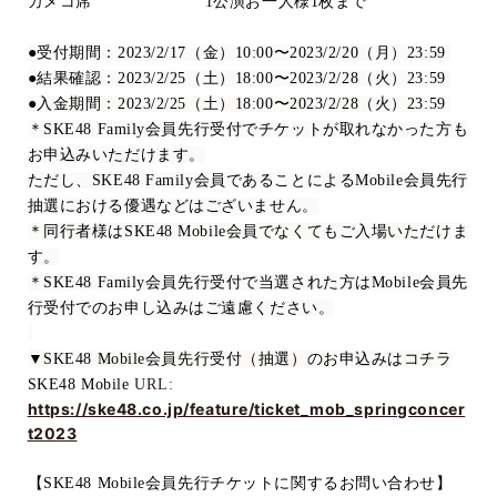
カメコ席
1
公演お一人様
1
枚まで
●受付期間：
2023/2/17
（金）
10:00
〜
2023/2/20
（月）
23:59
●結果確認：
2023/2/25
（土）
18:00
〜
2023/2/28
（火）
23:59
●入金期間：
2023/2/25
（土）
18:00
〜
2023/2/28
（火）
23:59
＊
SKE48 Family
会員先行受付でチケットが取れなかった方も
お申込みいただけます。
ただし、
SKE48 Family
会員であることによる
Mobile
会員先行
抽選における優遇などはございません。
＊同行者様は
SKE48 Mobile
会員でなくてもご入場いただけま
す。
＊
SKE48 Family
会員先行受付で当選された方は
Mobile
会員先
行受付でのお申し込みはご遠慮ください。
▼
SKE48 Mobile
会員先行受付（抽選）のお申込みはコチラ
SKE48 Mobile
URL:
https://ske48.co.jp/feature/ticket_mob_springconcer
t2023
【
SKE48 Mobile
会員先行
チケットに関するお問い合わせ】