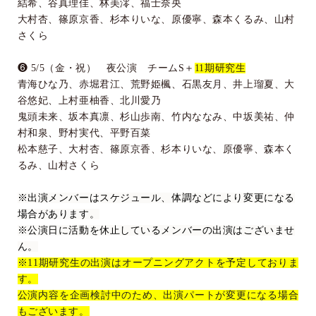
結希、谷真理佳、林美澪、福士奈央
大村杏、篠原京香、杉本りいな、原優寧、森本くるみ、山村
さくら
❻
5/5
（金・祝） 夜公演 チーム
S
＋
11
期研究生
青海ひな乃、赤堀君江、荒野姫楓、石黒友月、井上瑠夏、大
谷悠妃、上村亜柚香、北川愛乃
鬼頭未来、坂本真凛、杉山歩南、竹内ななみ、中坂美祐、仲
村和泉、野村実代、平野百菜
松本慈子、大村杏、篠原京香、杉本りいな、原優寧、森本く
るみ、山村さくら
※出演メンバーはスケジュール、体調などにより変更になる
場合があります。
※公演日に活動を休止しているメンバーの出演はございませ
ん。
※
11
期研究生の出演はオープニングアクトを予定しておりま
す。
公演内容を企画検討中のため、出演パートが変更になる場合
もございます。