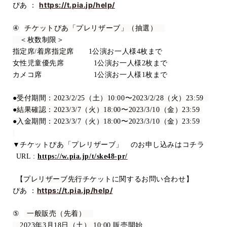
https://t.pia.jp/help/
ぴあ ：
④
チケットぴあ「プレリザーブ」（抽選）
＜
枚数制限＞
指定席
/
着席指定席
1
公演お一人様
4
枚まで
女性児童優先席
1
公演お一人様
2
枚まで
カメコ席
1
公演お一人様
1
枚まで
●受付期間：
2023/2/25
（土）
10:00
〜
2023/2/28
（火）
23:59
●結果確認：
2023/3/7
（火）
18:00
〜
2023/3/10
（金）
23:59
●入金期間：
2023/3/7
（火）
18:00
〜
2023/3/10
（金）
23:59
▼
チケットぴあ「プレリザーブ」 のお申し込みはコチラ
URL :
https://w.pia.jp/t/
ske48
-pr/
【
プレリザーブ先行
チケットに関するお問い合わせ】
https://t.pia.jp/help/
ぴあ ：
⑤
一般販売（先着）
2023
年
3
月
18
日（土）
10:00
販売開始