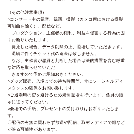
（その他注意事項）
○コンサート中の録音、録画、撮影（カメコ席における撮影
可能曲を除く）、配信など、
プロダクション、主催者の権利、利益を侵害する行為は固
くお断りいたします。
発覚した場合、データ削除の上、退場していただきます。
退場に伴うチケット代の返金は致しません。
なお、主催者が悪質と判断した場合は法的措置を含む厳重
な対応を取らせていただ
きますので予めご承知おきください。
○グッズ販売、入場までの待ち時間等、常にソーシャルディ
スタンスの確保をお願い致します。
○ご退場時の密を避けるため規制退場を行います。係員の指
示に従ってください。
○会場での手紙、プレゼントの受け取りはお断りいたしま
す。
〇配信の有無に関わらず放送や配信、取材メディアで顔など
が映る可能性があります。