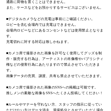
通路に荷物を置くことはできません。
また、ケースなどをお預かりするサービスはございません。
■デジタルカメラなどの充電は事前にご確認ください。
ロビーを含む会場内では充電はできません。
会場内ロビーなどにあるコンセントなどは使用禁止となりま
す。
充電切れに対する対応は致しかねます。
■カメコ席で撮影された画像を許可なく使用してグッズを制
作・販売する行為は、アーティストの肖像権やパブリシティ
権などの侵害行為にあたりますので禁止させていただきま
す。
画像データの売買、譲渡、共有も禁止させていただきます。
■カメコ席で撮影された画像の
SNS
への掲載は可能です。
推しメンの素敵な画像を
SNS
へたくさん投稿してください！
■ルールやマナーを守れない方、スタッフの指示に従ってい
ただけない方はデータ消去、退場処分とさせていただく場合