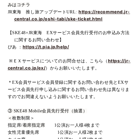
みはコチラ
https://recommend.jr-
JR
東海 推し旅アップデート
URL:
central.co.jp/oshi-tabi/ske-ticket.html
【
SKE48×JR
東海
EX
サービス会員先行受付のお申込み方法
に関するお問い合わせ】
https://t.pia.jp/help/
ぴあ ：
https://jr-
※
ＥＸサービスについてのお問合せは、こちら（
central.co.jp/ex/
）からお願いいたします。
＊
EX
会員サービス会員登録に関するお問い合わせ先と
EX
サ
ービス会員先行申し込みに関するお問い合わせ先は異なりま
すのでお間違えないようお願いいたします。
③
SKE48 Mobile
会員先行受付（抽選）
＜
枚数制限＞
指定席
/
着席指定席
1
公演お一人様
4
枚まで
女性児童優先席
1
公演お一人様
2
枚まで