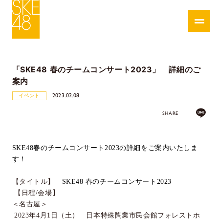
「SKE48 春のチームコンサート2023」 詳細のご
案内
2023.02.08
イベント
SHARE
SKE48
春のチームコンサート
2023
の詳細をご案内いたしま
す！
【タイトル】
SKE48
春のチームコンサート
2023
【日程
/
会場】
＜名古屋＞
2023
年
4
月
1
日（土） 日本特殊陶業市民会館フォレストホ