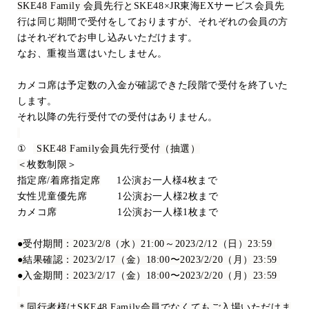
SKE48 Family
会員先行と
SKE48×JR
東海
EX
サービス会員先
行は同じ期間で受付をしておりますが、それぞれの会員の方
はそれぞれでお申し込みいただけます。
なお、重複当選はいたしません。
カメコ席は予定数の入金が確認できた段階で受付を終了いた
します。
それ以降の先行受付での受付はありません。
①
SKE48 Family
会員先行受付（抽選）
＜
枚数制限＞
指定席
/
着席指定席
1
公演お一人様
4
枚まで
女性児童優先席
1
公演お一人様
2
枚まで
カメコ席
1
公演お一人様
1
枚まで
●受付期間：
2023/2/8
（水）
21:00
～
2023/2/12
（日）
23:59
●結果確認：
2023/2/17
（金）
18:00
〜
2023/2/20
（月）
23:59
●入金期間：
2023/2/17
（金）
18:00
〜
2023/2/20
（月）
23:59
＊同行者様は
SKE48 Family
会員でなくてもご入場いただけま