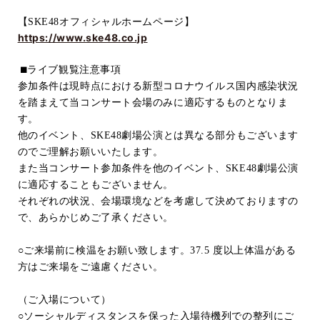
【
SKE48
オフィシャルホームページ】
https://www.ske48.co.jp
⬛
ライブ観覧
注意事項
参加条件は現時点における新型コロナウイルス国内感染状況
を踏まえて当コンサート会場のみに適応するものとなりま
す。
他のイベント、
SKE48
劇場公演とは異なる部分もございます
のでご理解お願いいたします。
また当コンサート参加条件を他のイベント、
SKE48
劇場公演
に適応することもございません。
それぞれの状況、会場環境などを考慮して決めておりますの
で、あらかじめご了承ください。
○ご来場前に検温をお願い致します。
37.5
度以上体温がある
方はご来場をご遠慮ください。
（ご入場について）
○
ソーシャルディスタンスを保った入場待機列での整列にご