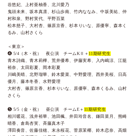
谷悠妃、上村亜柚香、北川愛乃
鬼頭未来、坂本真凛、杉山歩南、竹内ななみ、中坂美祐、仲
村和泉、野村実代、平野百菜
松本慈子、大村杏、篠原京香、杉本りいな、原優寧、森本く
るみ、山村さくら
＜東京＞
❹
5/4
（木・祝） 夜公演 チーム
K
Ⅱ＋
11
期研究生
青木詩織、青木莉樺、荒井優希、伊藤実希、入内嶋涼、江籠
裕奈、太田彩夏、岡本彩夏
川嶋美晴、北野瑠華、鈴木愛菜、中野愛理、西井美桜、日高
優月、藤本冬香、水野愛理
大村杏、篠原京香、杉本りいな、原優寧、森本くるみ、山村
さくら
❺
5/5
（金・祝） 昼公演 チーム
E
＋
11
期研究生
相川暖花、浅井裕華、池田楓、井田玲音名、鎌田菜月、熊崎
晴香、倉島杏実、斉藤真木子
澤田奏音、佐藤佳穂、末永桜花、菅原茉椰、鈴木恋奈、高畑