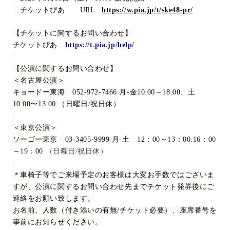
チケットぴあ
URL :
https://w.pia.jp/t/
ske48
-pr/
【チケットに関するお問い合わせ】
チケットぴあ
https://t.pia.jp/help/
【公演に関するお問い合わせ】
＜名古屋公演＞
キョードー東海
052-972-7466
月
-
金
10:00
～
18:00
、土
10:00
〜
13:00
（日曜日
/
祝日休）
＜東京公演＞
ソーゴー東京
03-3405-9999
月
-
土
12
：
00
～
13
：
00.16
：
00
～
19
：
00
（日曜日
/
祝日休）
＊車椅子等でご来場予定のお客様は大変お手数ではございま
すが、公演に関するお問い合わせ先までチケット発券後にご
連絡をお願い致します。
お名前、人数（付き添いの有無
/
チケット必要）、座席番号を
事前にお知らせください。