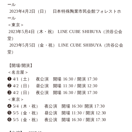
ール
2023
年
4
月
2
日（日） 日本特殊陶業市民会館フォレストホ
ール
＜東京＞
2023
年
5
月
4
日（木・祝）
LINE CUBE SHIBUYA
（渋谷公会
堂）
2023
年
5
月
5
日（金・祝）
LINE CUBE SHIBUYA
（渋谷公会
堂）
【開場
/
開演】
＜名古屋＞
❶
4/1
（土） 夜公演 開場
16:30 /
開演
17:30
❷
4/2
（日） 昼公演 開場
11:30 /
開演
12:30
❸
4/2
（日） 夜公演 開場
16:30 /
開演
17:30
＜東京＞
❹
5/4
（木・祝） 夜公演 開場
16:30/
開演
17:30
❺
5/5
（金・祝） 昼公演 開場
11:30 /
開演
12:30
❻
5/5
（金・祝） 夜公演 開場
16:30 /
開演
17:30