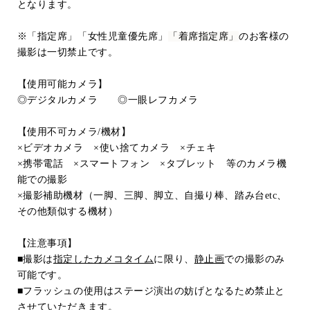
となります。
※「指定席」「女性児童優先席」
「着席指定席」
のお客様の
撮影は一切禁止です。
【使用可能カメラ】
◎
デジタルカメラ
◎
一眼レフカメラ
【使用不可カメラ
/
機材】
×ビデオカメラ ×使い捨てカメラ ×チェキ
×
携帯電話
×
スマートフォン
×
タブレット 等のカメラ機
能での撮影
×
撮影補助機材（一脚、三脚、脚立、自撮り棒、踏み台
etc
、
その他類似する機材）
【注意事項】
■撮影は
指定したカメコタイム
に限り、
静止画
での撮影のみ
可能です。
■フラッシュの使用はステージ演出の妨げとなるため禁止と
させていただきます。