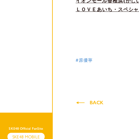
イオンモール香椎浜(かし
ＬＯＶＥあいち・スペシャルコラボ
#原優寧
BACK
SKE48 Official FanSite
SKE48 MOBILE