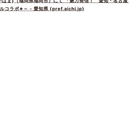
いはま)（福岡県福岡市）にて 「魅力発信！ 愛知・名古屋
※～ - 愛知県 (pref.aichi.jp)