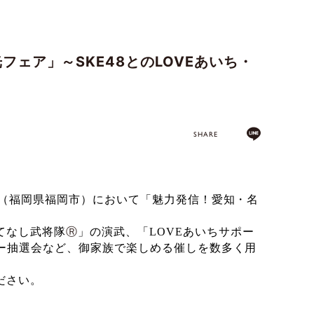
ェア」～SKE48とのLOVEあいち・
SHARE
（福岡県福岡市）において「魅力発信！愛知・名
てなし武将隊
Ⓡ
」の演武、「
LOVE
あいちサポー
ー抽選会など、御家族で楽しめる催しを数多く用
ださい。