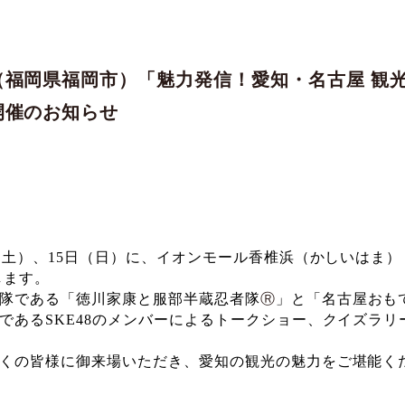
福岡県福岡市）「魅力発信！愛知・名古屋 観光フ
開催のお知らせ
（土）、
15
日（日）に、イオンモール香椎浜（かしいはま）
します。
隊である「徳川家康と服部半蔵忍者
隊
Ⓡ
」
と「名古屋おも
である
SKE48
のメンバーによるトークショー、クイズラリ
くの皆様に御来場いただき、愛知の観光の魅力をご堪能く