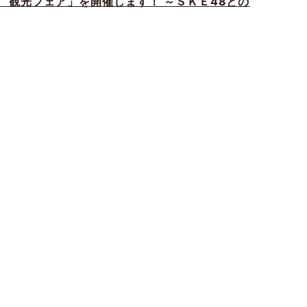
 観光フェア」を開催します！ ～ＳＫＥ48との