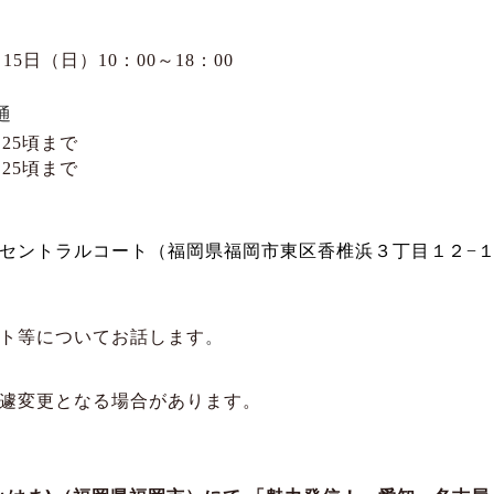
月
15
日（日）
10
：
00
～
18
：
00
通
：
25
頃まで
：
25
頃まで
セントラルコート
（福岡県福岡市東区香椎浜３丁目１２
−
ト等についてお話します
。
遽変更となる場合があります。