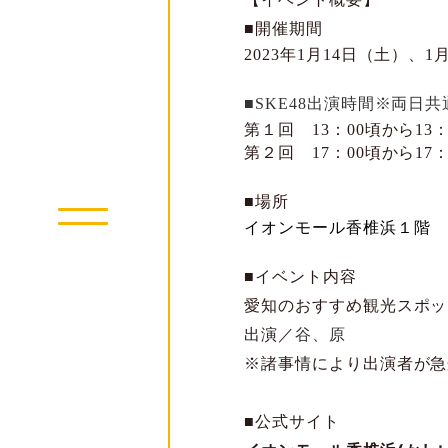
■開催期間
2023
年
1
月
14
日（土）、
1
■
SKE48
出演時間※両日共
第１回
13
：
00
頃から
13
第２回
17
：
00
頃から
17
■場所
イオンモール香椎浜１階 
■イベント内容
愛知のおすすめ観光スポッ
出演／
谷、原
※
諸事情により出演者が急
■公式サイト