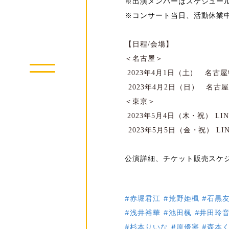
※出演メンバーはスケジュー
※コンサート当日、活動休業
【日程
/
会場】
＜名古屋＞
2023
年
4
月
1
日（土） 名古屋
2023
年
4
月
2
日（日） 名古
＜東京＞
2023
年
5
月
4
日（木・祝）
LI
2023
年
5
月
5
日（金・祝）
LI
公演詳細、チケット販売スケ
#赤堀君江
#荒野姫楓
#石黒
#浅井裕華
#池田楓
#井田玲
#杉本りいな
#原優寧
#森本