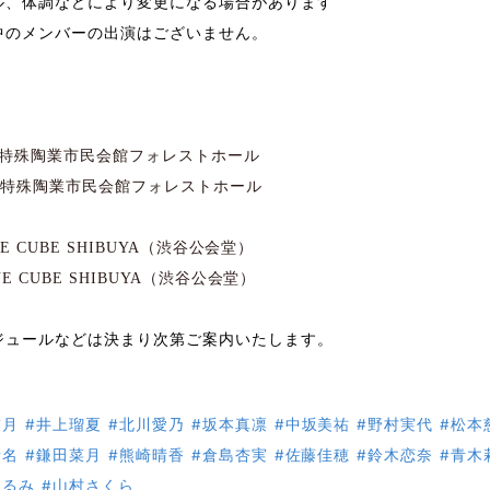
ル、体調などにより変更になる場合があります
中のメンバーの出演はございません。
特殊陶業市民会館フォレストホール
屋特殊陶業市民会館フォレストホール
NE CUBE SHIBUYA
（渋谷公会堂）
NE CUBE SHIBUYA
（渋谷公会堂）
ジュールなどは決まり次第ご案内いたします。
友月
#井上瑠夏
#北川愛乃
#坂本真凛
#中坂美祐
#野村実代
#松本
音名
#鎌田菜月
#熊崎晴香
#倉島杏実
#佐藤佳穂
#鈴木恋奈
#青木
くるみ
#山村さくら