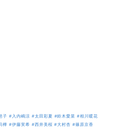
慈子
#入内嶋涼
#太田彩夏
#鈴木愛菜
#相川暖花
莉樺
#伊藤実希
#西井美桜
#大村杏
#篠原京香