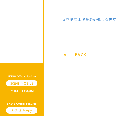
#赤堀君江
#荒野姫楓
#石黒
BACK
SKE48 Official FanSite
SKE48 MOBILE
JOIN
LOGIN
SKE48 Official FanClub
SKE48 Family