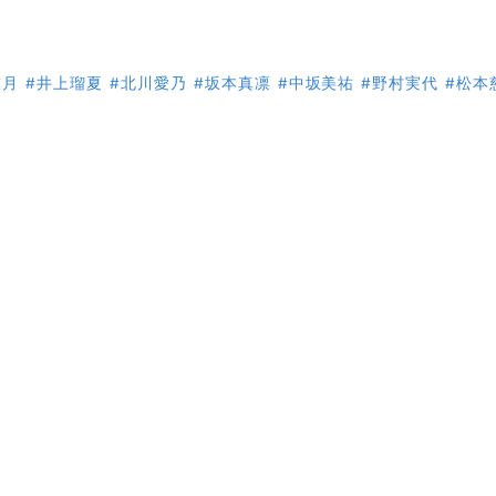
友月
#井上瑠夏
#北川愛乃
#坂本真凛
#中坂美祐
#野村実代
#松本