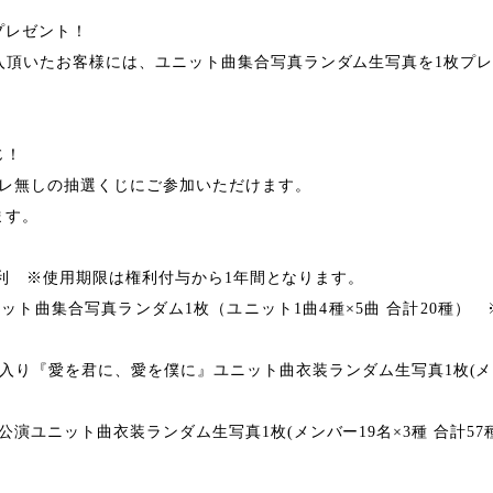
プレゼント！
入頂いたお客様には、ユニット曲集合写真ランダム生写真を1枚プレゼ
じ！
ズレ無しの抽選くじにご参加いただけます。
ます。
8中権利 ※使用期限は権利付与から1年間となります。
ット曲集合写真ランダム1枚（ユニット1曲4種×5曲 合計20種
入り『愛を君に、愛を僕に』ユニット曲衣装ランダム生写真1枚(メンバ
演ユニット曲衣装ランダム生写真1枚(メンバー19名×3種 合計57種