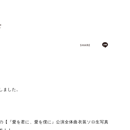
せ
SHARE
しました。
の【『愛を君に、愛を僕に』公演全体曲衣装ソロ生写真