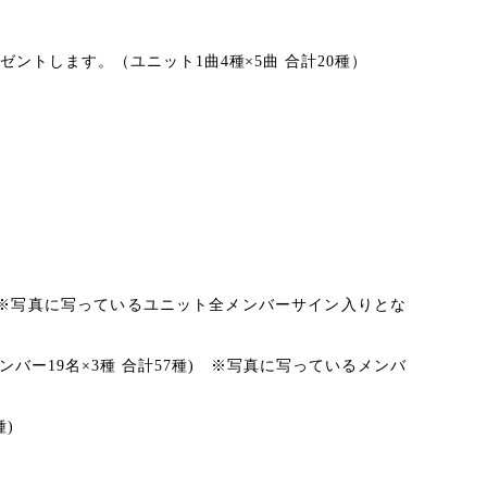
ントします。（ユニット1曲4種×5曲 合計20種）
） ※写真に写っているユニット全メンバーサイン入りとな
ー19名×3種 合計57種) ※写真に写っているメンバ
)