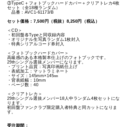
③TypeC＋フォトブックハードカバー＋クリアトレカ4枚
セット（全18種ランダム）
品番：AVC1-61173/B
セット価格：7,500円（税抜）8,250円（税込）
＜CD＞
・初回盤各Typeと同収録内容
・オリジナル生写真ランダム1枚封入
・特典シリアルコード券封入
＜フォトブックハードカバー＞
高級感のある本格製本仕上げのフォトブックです。
29thシングル選抜メンバーになります。
・プリント品質：写真印画紙仕上げ
・表紙加工：マットラミネート
・サイズ：145mm×145㎜
・背表紙幅：10mm
・ページ数：40
＜クリアトレカ＞
29thシングル選抜メンバー18人中ランダム4枚セットにな
ります。
初回盤ファンクラブ限定購入者特典と同カットになりま
す。
受注期間：