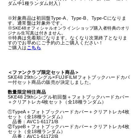
ダム中1種ランダム封入）
※対象商品は初回盤Type-A、Type-B、Type-Cになりま
す。通常盤は対象外です。
※
SKE48オフィシャルオンラインショップ購入者特典のオリ
ジナル生写真は付きません。
※特典は先着順になります。なくなり次第終了となりま
すのでお早めにご予約の上ご購入ください！
ご購入は
こちら
＜ファンクラブ限定セット商品＞
SKE48 29thシングル×FUJIFILMフォトブックハードカバ
ー付セット商品の販売が決定しました。
数量限定特注商品
SKE48 29thシングル初回盤＋フォトブックハードカバー
＋クリアトレカ4枚セット（全18種ランダム）
①TypeA＋フォトブックハードカバー＋クリアトレカ4枚
セット（全18種ランダム）
品番：AVC1-61171/B
②TypeB＋フォトブックハードカバー＋クリアトレカ4枚
セット（全18種ランダム）
品番：AVC1-61172/B