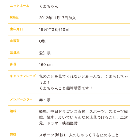
ニックネーム
くまちゃん
6期生
2012年11月17日加入
生年月日
1997年08月10日
血液型
O型
出身地
愛知県
身長
160 cm
キャッチフレーズ
私のことを見てくれないとみーんな、くまらしちゃ
うよ！
くまちゃんこと熊崎晴香です！
メンバーカラー
赤・紫
趣味
競馬、中日ドラゴンズ応援、スポーツ、スポーツ観
戦、散歩、歩いていろんなお店見つけること、二次
元、ドラマ・映画鑑賞
特技
スポーツ(球技)、人のしゃっくりを止めること