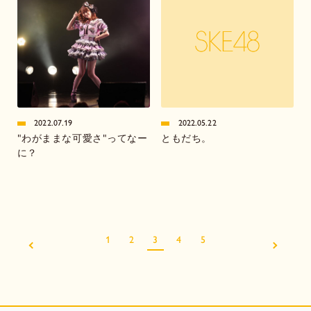
2022.07.19
2022.05.22
"わがままな可愛さ"ってなー
ともだち。
に？
1
2
3
4
5