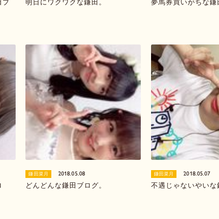
田ブ
明日にワクワクな鎌田。
夢馬券買いがちな鎌
2018.05.08
2018.05.07
鎌田菜月
鎌田菜月
ロ
どんどんな鎌田ブログ。
不遇じゃないやいな