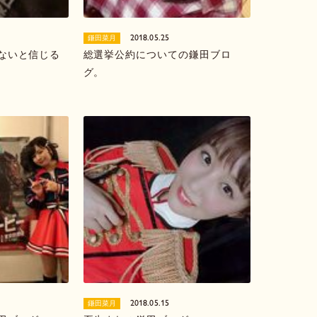
2018.05.25
鎌田菜月
ないと信じる
総選挙公約についての鎌田ブロ
グ。
2018.05.15
鎌田菜月