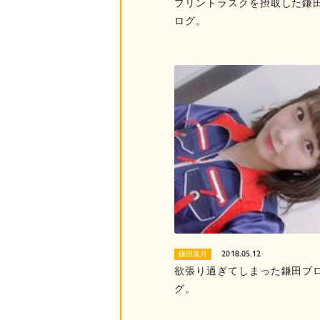
プリントラスクを摂取した鎌
ログ。
2018.05.12
鎌田菜月
欲張り過ぎてしまった鎌田ブ
グ。