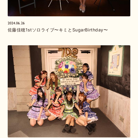
2024.06.26
佐藤佳穂1stソロライブ〜キミとSugarBirthday〜