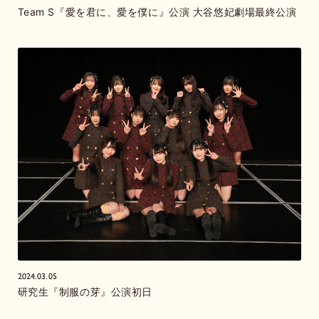
Team S『愛を君に、愛を僕に』公演 大谷悠妃劇場最終公演
2024.03.05
研究生『制服の芽』公演初日