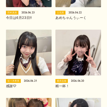
2026.06.23
2026.06.22
田村真悠
立花菖
今日は6月23日‼️
あめちゃんうぃーく
2026.06.21
2026.06.20
佐々木希美
横井志穂
感謝♡
精一杯！