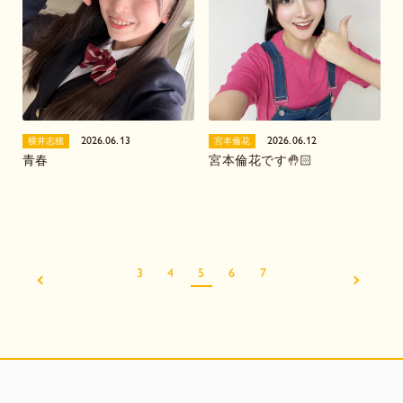
2026.06.13
2026.06.12
横井志穂
宮本倫花
青春
宮本倫花です🤚🏻
3
4
5
6
7