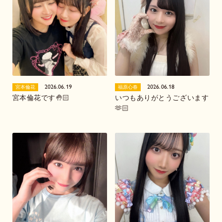
2026.06.19
2026.06.18
宮本倫花
福原心春
宮本倫花です🤚🏻
いつもありがとうございます
🫶🏻