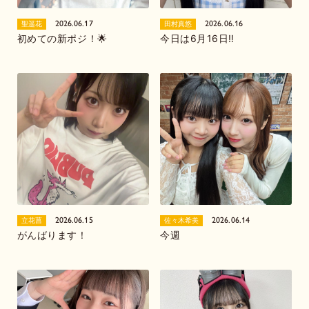
2026.06.17
2026.06.16
聖遥花
田村真悠
初めての新ポジ！🌟
今日は6月16日‼️
2026.06.15
2026.06.14
立花菖
佐々木希美
がんばります！
今週