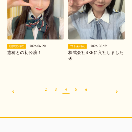
2026.06.20
2026.06.19
桜井愛莉咲
竹下茉莉花
志穂との初公演！
株式会社SKEに入社しました
🌟
2
3
4
5
6