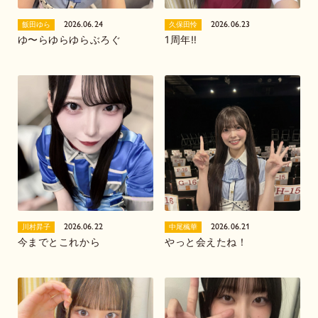
2026.06.24
2026.06.23
飯田ゆら
久保田怜
ゆ〜らゆらゆらぶろぐ
1周年‼️
2026.06.22
2026.06.21
川村昇子
中尾楓華
今までとこれから
やっと会えたね！