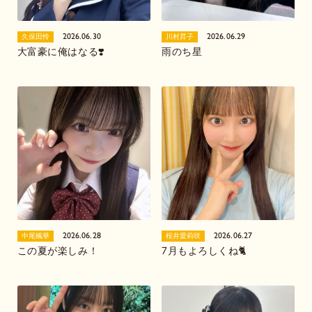
2026.06.30
2026.06.29
久保田怜
川村昇子
大富豪に俺はなる❣️
雨のち星
2026.06.28
2026.06.27
中尾楓華
桜井愛莉咲
この夏が楽しみ！
7月もよろしくね🐈