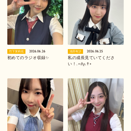
2026.06.26
2026.06.25
竹下茉莉花
池田有沙
初めてのラジオ収録✨️
私の成長見ていてくださ
い！.⋆𝜗𝜚.†⋆