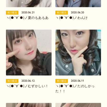
2020.06.21
2020.06.20
相川暖花
相川暖花
ヽ(●´∀`●)ノ夏のもあもあ
ヽ(●´∀`●)ノわんけ
2020.06.12
2020.06.11
相川暖花
相川暖花
ヽ(●´∀`●)ノむずかしい！
ヽ(●´∀`●)ノたのしかっ
た！！