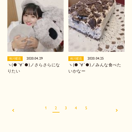
2020.04.29
2020.04.25
相川暖花
相川暖花
ヽ(●´∀`●)ノさらさらにな
ヽ(●´∀`●)ノみんな食べた
りたい
いかなー
1
2
3
4
5